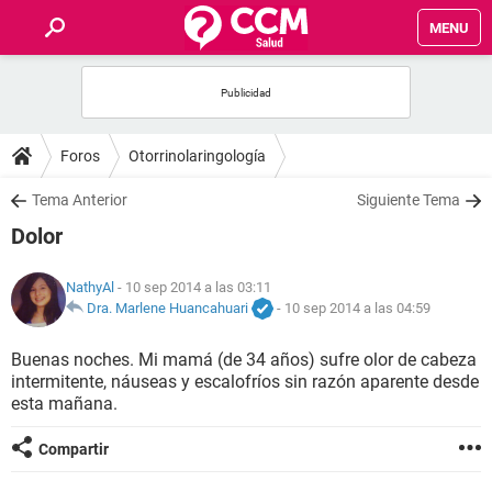
MENU
INICIO
FOROS
Foros
Otorrinolaringología
SALUD
Tema Anterior
Siguiente Tema
Dolor
FAMILIA
NathyAl
- 10 sep 2014 a las 03:11
NUTRICIÓN
Dra. Marlene Huancahuari
-
10 sep 2014 a las 04:59
Buenas noches. Mi mamá (de 34 años) sufre olor de cabeza
BIENESTAR
intermitente, náuseas y escalofríos sin razón aparente desde
esta mañana.
SEXUALIDAD
Compartir
GLOSARIO