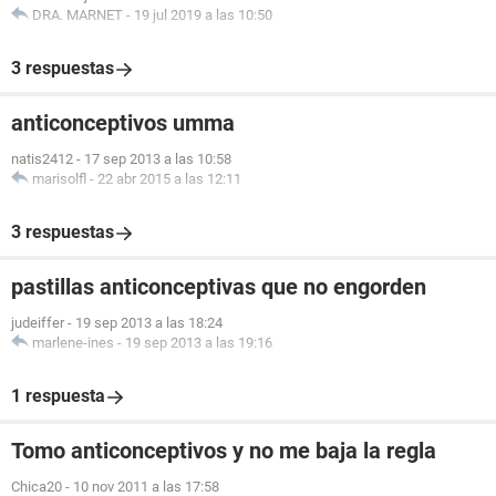
DRA. MARNET
-
19 jul 2019 a las 10:50
3 respuestas
anticonceptivos umma
natis2412
-
17 sep 2013 a las 10:58
marisolfl
-
22 abr 2015 a las 12:11
3 respuestas
pastillas anticonceptivas que no engorden
judeiffer
-
19 sep 2013 a las 18:24
marlene-ines
-
19 sep 2013 a las 19:16
1 respuesta
Tomo anticonceptivos y no me baja la regla
Chica20
-
10 nov 2011 a las 17:58