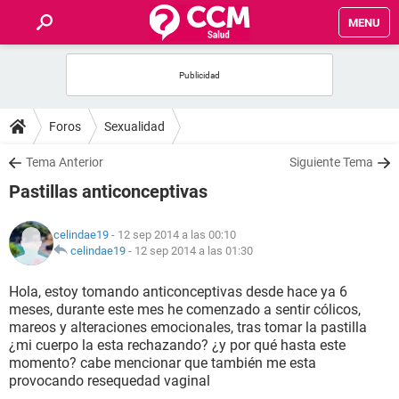
MENU
INICIO
FOROS
Foros
Sexualidad
SALUD
Tema Anterior
Siguiente Tema
Pastillas anticonceptivas
FAMILIA
celindae19
- 12 sep 2014 a las 00:10
NUTRICIÓN
celindae19
-
12 sep 2014 a las 01:30
Hola, estoy tomando anticonceptivas desde hace ya 6
BIENESTAR
meses, durante este mes he comenzado a sentir cólicos,
mareos y alteraciones emocionales, tras tomar la pastilla
SEXUALIDAD
¿mi cuerpo la esta rechazando? ¿y por qué hasta este
momento? cabe mencionar que también me esta
provocando resequedad vaginal
GLOSARIO