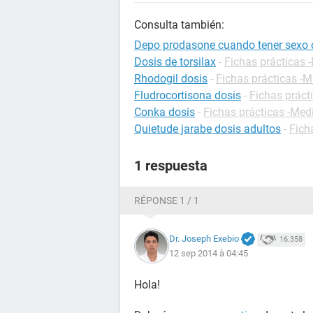
Consulta también:
Depo prodasone cuando tener sexo 
Dosis de torsilax
-
Fichas prácticas
Rhodogil dosis
-
Fichas prácticas -
Fludrocortisona dosis
-
Fichas prác
Conka dosis
-
Fichas prácticas -Me
Quietude jarabe dosis adultos
-
Fich
1 respuesta
RÉPONSE 1 / 1
Dr. Joseph Exebio
16.358
12 sep 2014 à 04:45
Hola!