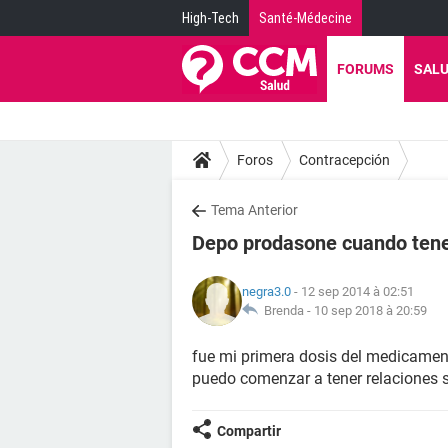
High-Tech
Santé-Médecine
FORUMS
SAL
Foros
Contracepción
Tema Anterior
Depo prodasone cuando tene
negra3.0
- 12 sep 2014 à 02:51
Brenda -
10 sep 2018 à 20:59
fue mi primera dosis del medicamen
puedo comenzar a tener relaciones s
Compartir