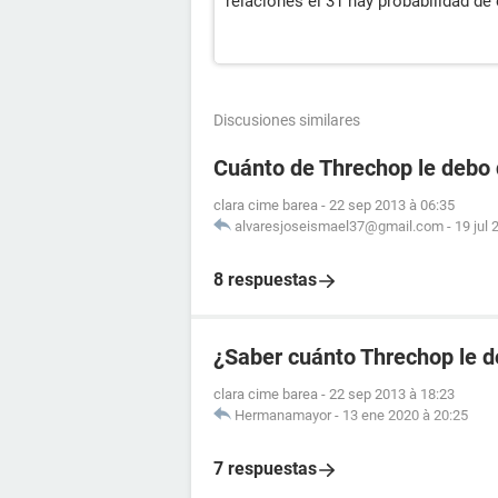
relaciones el 31 hay probabilidad d
Discusiones similares
Cuánto de Threchop le debo 
clara cime barea
-
22 sep 2013 à 06:35
alvaresjoseismael37@gmail.com
-
19 jul 
8 respuestas
¿Saber cuánto Threchop le d
clara cime barea
-
22 sep 2013 à 18:23
Hermanamayor
-
13 ene 2020 à 20:25
7 respuestas