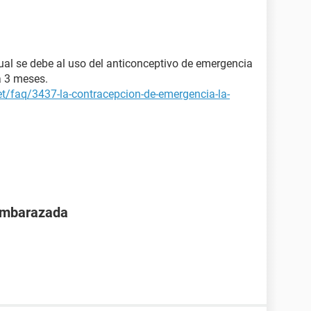
rual se debe al uso del anticonceptivo de emergencia
a 3 meses.
et/faq/3437-la-contracepcion-de-emergencia-la-
 embarazada