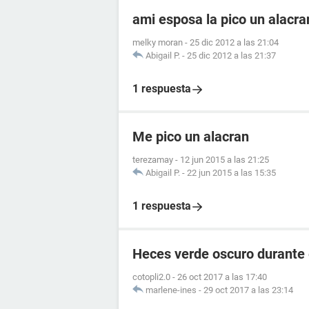
ami esposa la pico un alacr
melky moran
-
25 dic 2012 a las 21:04
Abigail P.
-
25 dic 2012 a las 21:37
1 respuesta
Me pico un alacran
terezamay
-
12 jun 2015 a las 21:25
Abigail P.
-
22 jun 2015 a las 15:35
1 respuesta
Heces verde oscuro durante
cotopli2.0
-
26 oct 2017 a las 17:40
marlene-ines
-
29 oct 2017 a las 23:14