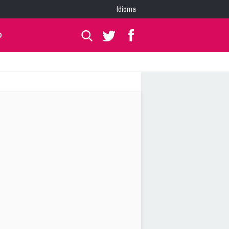
Idioma
O