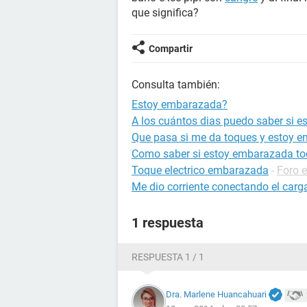
que significa?
Compartir
Consulta también:
Estoy embarazada?
A los cuántos dias puedo saber si 
Que pasa si me da toques y estoy 
Como saber si estoy embarazada to
Toque electrico embarazada
-
Foro 
Me dio corriente conectando el carg
1 respuesta
RESPUESTA 1 / 1
Dra. Marlene Huancahuari