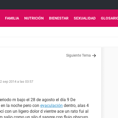
FAMILIA
NUTRICIÓN
BIENESTAR
SEXUALIDAD
GLOSARI
Siguiente Tema
2 sep 2014 a las 03:57
riodo m bajo el 28 de agosto el día 9 De
 en la noche pero con
eyaculación
dentro, alas 4
 con un ligero dolor d vientre ace un rato fui al
 m salio como un silo d sangre con flujo obscuro,