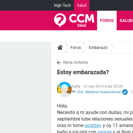
High-Tech
Salud
FOROS
SALUD
Foros
Embarazo
Tema Anterior
Estoy embarazada?
karla
- 12 sep 2014 a las 03:33
Dra. Marlene Huancahuari
-
1
Hola,
Necesito q m ayude con dudas, mi pe
septiembre tube relaciones sexuales
oras m tome
postday
y oy 11 amanecí
baño e ice pipí con
sangre
y al final