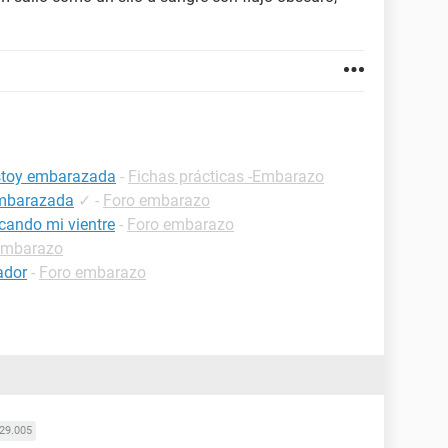
estoy embarazada
-
Fichas prácticas -Embarazo
embarazada
✓
-
Foro embarazo
cando mi vientre
-
Foro embarazo
embarazo
ador
-
Foro embarazo
29.005