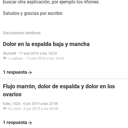
buscar otra explicación, por ejemplo los riñones.
Saludos y gracias por escribir.
Discusiones similares
Dolor en la espalda baja y mancha
iNuGaM
-
17 ene 2016 a las 18:23
c-salinas
-
17 ene 2016 a las 18:55
1 respuesta
Flujo marrón, dolor de espalda y dolor en los
ovarios
Kate_1324
-
4 jun 2019 a las 23:58
Dr.Josh
-
6 jun 2019 a las 00:08
1 respuesta