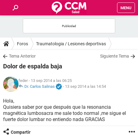
MENU
INICIO
FOROS
Foros
Traumatologia / Lesiones deportivas
SALUD
Tema Anterior
Siguiente Tema
Dolor de espalda baja
FAMILIA
feder
- 13 sep 2014 a las 06:25
NUTRICIÓN
Dr. Carlos Salinas
-
13 sep 2014 a las 14:54
Hola,
BIENESTAR
Quisiera saber por que después que la resonancia
magnética lumbosacra me sale todo normal ,me sigue el
SEXUALIDAD
fuerte dolor lumbar no entiendo nada GRACIAS
Compartir
GLOSARIO