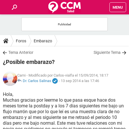
MENU
INICIO
FOROS
Foros
Embarazo
SALUD
Tema Anterior
Siguiente Tema
¿Posible embarazo?
FAMILIA
Cami
- Modificado por Carlos-vialfa el 15/09/2014, 18:17
NUTRICIÓN
Dr. Carlos Salinas
-
13 sep 2014 a las 17:46
Hola,
BIENESTAR
Muchas gracias por leerme lo que pasa esque hace dos
meses tome la postday y a los 7 días siguientes me bajo un
SEXUALIDAD
flujo marrón que por lo que leí es una muestra clara de no
embarazo y al mes siguiente se me retrasó el periodo 10
días pero me bajo normal. Este mes tuve relaciones con mi
GLOSARIO
novio nos cuidamos no eyaculo ni tampoco se rompió tengo