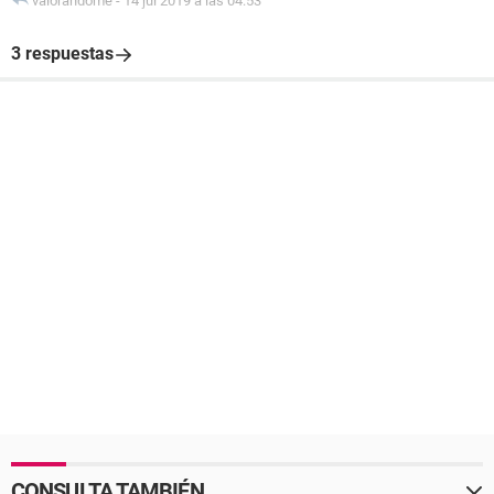
valorandome
-
14 jul 2019 a las 04:53
3 respuestas
CONSULTA TAMBIÉN