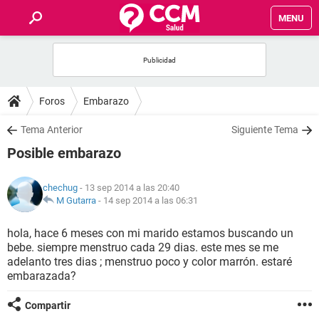
MENU
INICIO
FOROS
Foros
Embarazo
SALUD
Tema Anterior
Siguiente Tema
Posible embarazo
FAMILIA
chechug
- 13 sep 2014 a las 20:40
NUTRICIÓN
M Gutarra
-
14 sep 2014 a las 06:31
hola, hace 6 meses con mi marido estamos buscando un
BIENESTAR
bebe. siempre menstruo cada 29 dias. este mes se me
adelanto tres dias ; menstruo poco y color marrón. estaré
SEXUALIDAD
embarazada?
Compartir
GLOSARIO