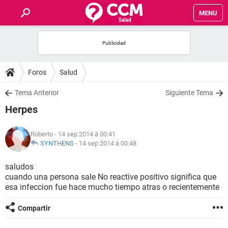
MENU
INICIO
FORUMS
Foros
Salud
SALUD
Tema Anterior
Siguiente Tema
Herpes
FAMILIA
Roberto
- 14 sep 2014 à 00:41
NUTRICIÓN
SYNTHENS
-
14 sep 2014 à 00:48
saludos
BIENESTAR
cuando una persona sale No reactive positivo significa que
esa infeccion fue hace mucho tiempo atras o recientemente
SEXUALIDAD
Compartir
GLOSARIO