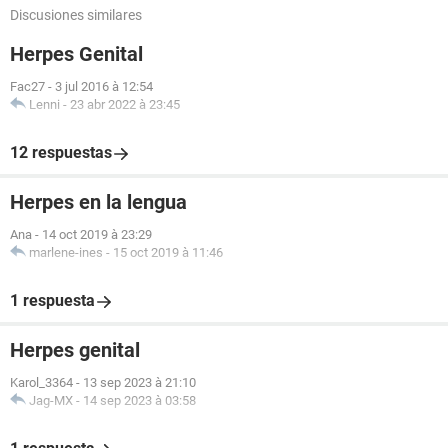
Discusiones similares
Herpes Genital
Fac27
-
3 jul 2016 à 12:54
Lenni
-
23 abr 2022 à 23:45
12 respuestas
Herpes en la lengua
Ana
-
14 oct 2019 à 23:29
marlene-ines
-
15 oct 2019 à 11:46
1 respuesta
Herpes genital
Karol_3364
-
13 sep 2023 à 21:10
Jag-MX
-
14 sep 2023 à 03:58