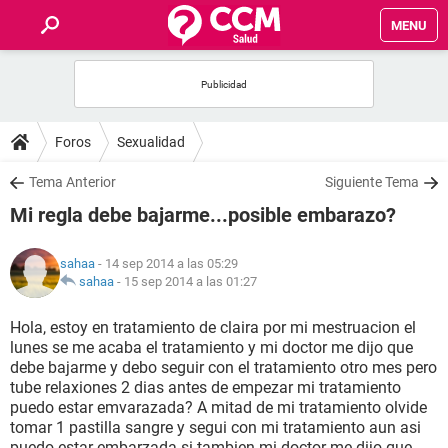
MENU
INICIO
FOROS
Foros
Sexualidad
SALUD
Tema Anterior
Siguiente Tema
Mi regla debe bajarme...posible embarazo?
FAMILIA
sahaa
- 14 sep 2014 a las 05:29
NUTRICIÓN
sahaa
-
15 sep 2014 a las 01:27
Hola, estoy en tratamiento de claira por mi mestruacion el
BIENESTAR
lunes se me acaba el tratamiento y mi doctor me dijo que
debe bajarme y debo seguir con el tratamiento otro mes pero
SEXUALIDAD
tube relaxiones 2 dias antes de empezar mi tratamiento
puedo estar emvarazada? A mitad de mi tratamiento olvide
tomar 1 pastilla sangre y segui con mi tratamiento aun asi
GLOSARIO
puedo estar embarzada si tambien mi doctor me dijo que