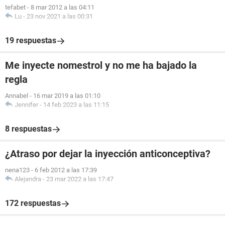
tefabet
-
8 mar 2012 a las 04:11
Lu
-
23 nov 2021 a las 00:31
19 respuestas
Me inyecte nomestrol y no me ha bajado la
regla
Annabel
-
16 mar 2019 a las 01:10
Jennifer
-
14 feb 2023 a las 11:15
8 respuestas
¿Atraso por dejar la inyección anticonceptiva?
nena123
-
6 feb 2012 a las 17:39
Alejandra
-
23 mar 2022 a las 17:47
172 respuestas