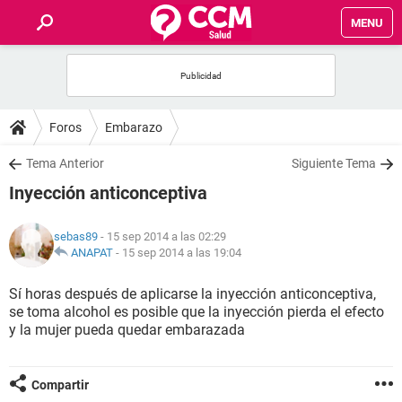
MENU
INICIO
FOROS
Foros
Embarazo
SALUD
Tema Anterior
Siguiente Tema
Inyección anticonceptiva
FAMILIA
sebas89
- 15 sep 2014 a las 02:29
NUTRICIÓN
ANAPAT
-
15 sep 2014 a las 19:04
Sí horas después de aplicarse la inyección anticonceptiva,
BIENESTAR
se toma alcohol es posible que la inyección pierda el efecto
y la mujer pueda quedar embarazada
SEXUALIDAD
Compartir
GLOSARIO