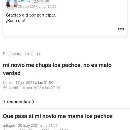
Olivia.O.
4.080
23 sep 2014 a las 19:55
Gracias a ti por participar.
¡Buen día!
Discusiones similares
mi novio me chupa los pechos, no es malo
verdad
lizmtz
-
17 jun 2021 a las 01:54
Astrid
-
16 mar 2023 a las 07:08
7 respuestas
Que pasa si mí novio me mama los pechos
milagro
-
20 may 2021 a las 21:56