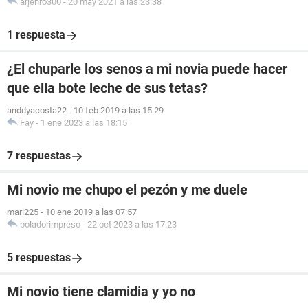
arjenro300
-
20 may 2021 a las 23:38
1 respuesta
¿El chuparle los senos a mi novia puede hacer
que ella bote leche de sus tetas?
anddyacosta22
-
10 feb 2019 a las 15:29
Fay
-
1 ene 2023 a las 18:15
7 respuestas
Mi novio me chupo el pezón y me duele
mari225
-
10 ene 2019 a las 07:57
boladorimpreso
-
22 oct 2023 a las 17:23
5 respuestas
Mi novio tiene clamidia y yo no