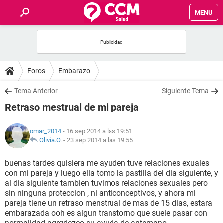
MENU
INICIO
FOROS
Foros
Embarazo
SALUD
Tema Anterior
Siguiente Tema
Retraso mestrual de mi pareja
FAMILIA
omar_2014
- 16 sep 2014 a las 19:51
NUTRICIÓN
Olivia.O.
-
23 sep 2014 a las 19:55
buenas tardes quisiera me ayuden tuve relaciones exuales
BIENESTAR
con mi pareja y luego ella tomo la pastilla del dia siguiente, y
al dia siguiente tambien tuvimos relaciones sexuales pero
SEXUALIDAD
sin ninguna proteccion , ni anticonceptivos, y ahora mi
pareja tiene un retraso menstrual de mas de 15 dias, estara
embarazada ooh es algun transtorno que suele pasar con
GLOSARIO
normalidad agrqdezco su ayuda de antemano