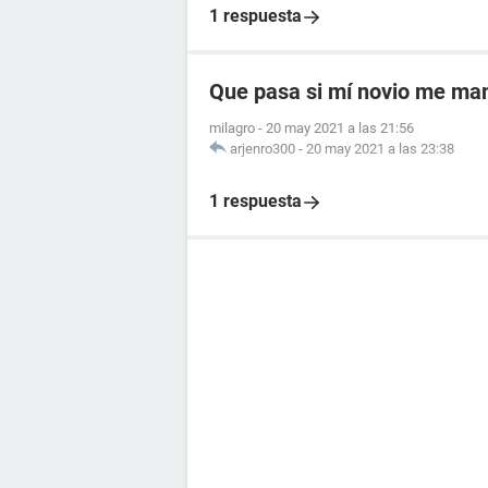
1 respuesta
Que pasa si mí novio me ma
milagro
-
20 may 2021 a las 21:56
arjenro300
-
20 may 2021 a las 23:38
1 respuesta