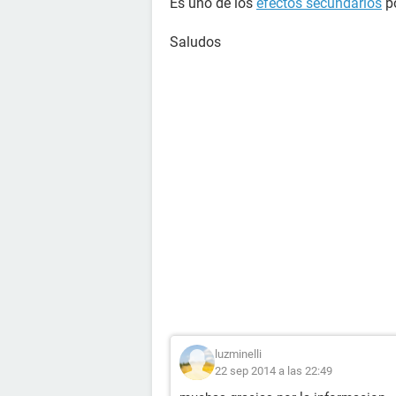
Es uno de los
efectos secundarios
po
Saludos
luzminelli
22 sep 2014 a las 22:49