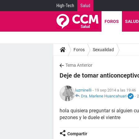
High-Tech
Salud
FOROS
SALUD
Foros
Sexualidad
Tema Anterior
Deje de tomar anticonceptiv
luzminelli
- 19 sep 2014 a las 19:46
Dra. Marlene Huancahuari
-
2
hola quisiera preguntar si alguien c
pezones y le duele el vientre
Compartir