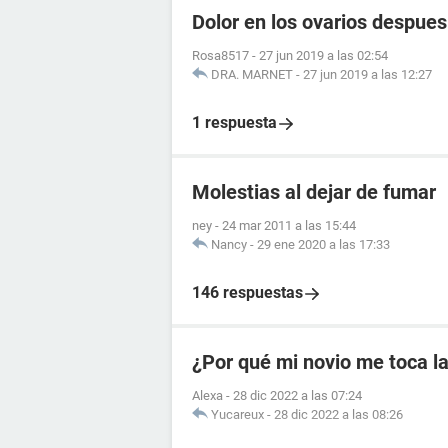
Dolor en los ovarios despue
Rosa8517
-
27 jun 2019 a las 02:54
DRA. MARNET
-
27 jun 2019 a las 12:27
1 respuesta
Molestias al dejar de fumar
ney
-
24 mar 2011 a las 15:44
Nancy
-
29 ene 2020 a las 17:33
146 respuestas
¿Por qué mi novio me toca la
Alexa
-
28 dic 2022 a las 07:24
Yucareux
-
28 dic 2022 a las 08:26