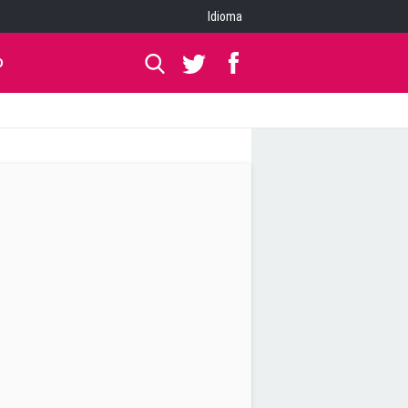
Idioma
O