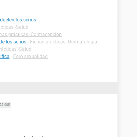
 duelen los senos
cticas -Salud
has prácticas -Contracepción
de los senos
-
Fichas prácticas -Dermatología
rácticas -Salud
ifica
-
Foro sexualidad
29.005