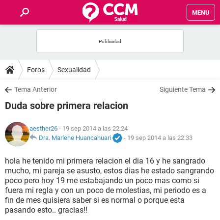
MENU
INICIO
FOROS
Foros
Sexualidad
SALUD
Tema Anterior
Siguiente Tema
Duda sobre primera relacion
FAMILIA
aesther26
- 19 sep 2014 a las 22:24
NUTRICIÓN
Dra. Marlene Huancahuari
-
19 sep 2014 a las 22:33
hola he tenido mi primera relacion el dia 16 y he sangrado
BIENESTAR
mucho, mi pareja se asusto, estos dias he estado sangrando
poco pero hoy 19 me estabajando un poco mas como si
SEXUALIDAD
fuera mi regla y con un poco de molestias, mi periodo es a
fin de mes quisiera saber si es normal o porque esta
pasando esto.. gracias!!
GLOSARIO