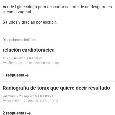
Acude l ginecólogo para descartar se trate de un desgarro en
el canal vaginal.
Saludos y gracias por escribir.
Discusiones similares
relación cardiotorácica
AJ
-
17 jun 2011 a las 19:20
alberto-sp
-
22 sep 2011 a las 18:56
1 respuesta
Radiografia de torax que quiere decir resultado
yazmin88
-
23 sep 2016 a las 03:21
yazmin88
-
23 sep 2016 a las 19:03
2 respuestas