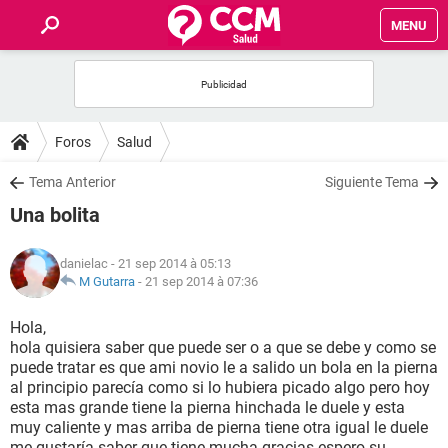
MENU
INICIO
FORUMS
Foros
Salud
SALUD
Tema Anterior
Siguiente Tema
Una bolita
FAMILIA
danielac
- 21 sep 2014 à 05:13
NUTRICIÓN
M Gutarra
-
21 sep 2014 à 07:36
Hola,
BIENESTAR
hola quisiera saber que puede ser o a que se debe y como se
puede tratar es que ami novio le a salido un bola en la pierna
SEXUALIDAD
al principio parecía como si lo hubiera picado algo pero hoy
esta mas grande tiene la pierna hinchada le duele y esta
muy caliente y mas arriba de pierna tiene otra igual le duele
GLOSARIO
me gustaría saber que tiene mucha gracias espero su