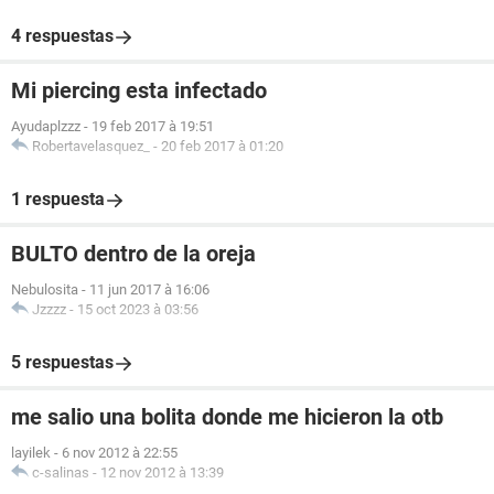
4 respuestas
Mi piercing esta infectado
Ayudaplzzz
-
19 feb 2017 à 19:51
Robertavelasquez_
-
20 feb 2017 à 01:20
1 respuesta
BULTO dentro de la oreja
Nebulosita
-
11 jun 2017 à 16:06
Jzzzz
-
15 oct 2023 à 03:56
5 respuestas
me salio una bolita donde me hicieron la otb
layilek
-
6 nov 2012 à 22:55
c-salinas
-
12 nov 2012 à 13:39