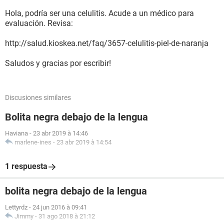
Hola, podría ser una celulitis. Acude a un médico para
evaluación. Revisa:
http://salud.kioskea.net/faq/3657-celulitis-piel-de-naranja
Saludos y gracias por escribir!
Discusiones similares
Bolita negra debajo de la lengua
Haviana
-
23 abr 2019 à 14:46
marlene-ines
-
23 abr 2019 à 14:54
1 respuesta
bolita negra debajo de la lengua
Lettyrdz
-
24 jun 2016 à 09:41
Jimmy
-
31 ago 2018 à 21:12