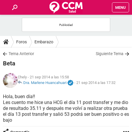
MENU
INICIO
FOROS
Foros
Embarazo
SALUD
Tema Anterior
Siguiente Tema
Beta
FAMILIA
Chely
- 21 sep 2014 a las 15:58
NUTRICIÓN
Dra. Marlene Huancahuari
-
21 sep 2014 a las 17:32
Hola, buen día!!
BIENESTAR
Les cuento me hice una HCG el día 11 post transfer y me dio
de resultado 35.11 y después me volví a realizar otra prueba
SEXUALIDAD
el día 13 post transfer y salió 53 podrá ser buen positivo o es
bajo
GLOSARIO