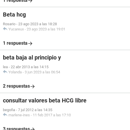
1 respuesta
Beta hcg
Rosario
-
23 ago 2023 a las 18:28
Yucareux
-
23 ago 2023 a las 19:01
1 respuesta
beta baja al principio y
lea
-
22 abr 2013 a las 14:15
Yolanda
-
3 jun 2023 a las 06:54
2 respuestas
consultar valores beta HCG libre
begoña
-
7 jul 2012 a las 14:35
marlene-ines
-
11 feb 2017 a las 17:10
3 respuestas