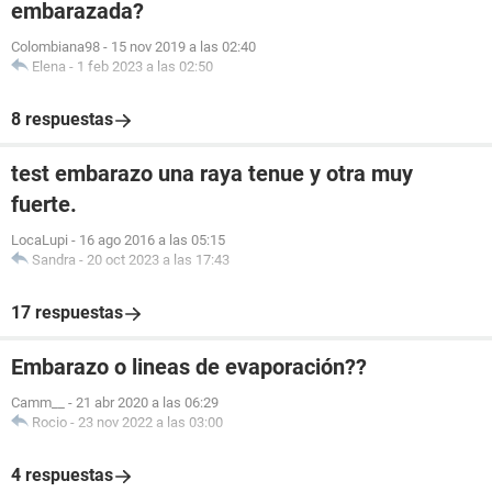
embarazada?
Colombiana98
-
15 nov 2019 a las 02:40
Elena
-
1 feb 2023 a las 02:50
8 respuestas
test embarazo una raya tenue y otra muy
fuerte.
LocaLupi
-
16 ago 2016 a las 05:15
Sandra
-
20 oct 2023 a las 17:43
17 respuestas
Embarazo o lineas de evaporación??
Camm__
-
21 abr 2020 a las 06:29
Rocio
-
23 nov 2022 a las 03:00
4 respuestas