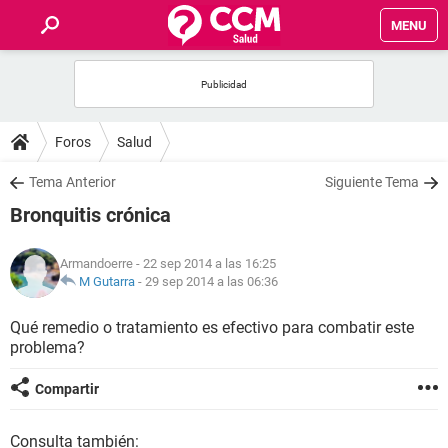
MENU
INICIO
FOROS
Foros
Salud
SALUD
Tema Anterior
Siguiente Tema
Bronquitis crónica
FAMILIA
Armandoerre
- 22 sep 2014 a las 16:25
NUTRICIÓN
M Gutarra
-
29 sep 2014 a las 06:36
Qué remedio o tratamiento es efectivo para combatir este
BIENESTAR
problema?
SEXUALIDAD
Compartir
GLOSARIO
Consulta también: