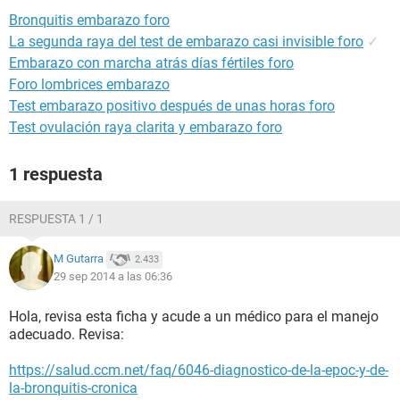
Bronquitis embarazo foro
La segunda raya del test de embarazo casi invisible foro
✓
Embarazo con marcha atrás días fértiles foro
Foro lombrices embarazo
Test embarazo positivo después de unas horas foro
Test ovulación raya clarita y embarazo foro
1 respuesta
RESPUESTA 1 / 1
M Gutarra
2.433
29 sep 2014 a las 06:36
Hola, revisa esta ficha y acude a un médico para el manejo
adecuado. Revisa:
https://salud.ccm.net/faq/6046-diagnostico-de-la-epoc-y-de-
la-bronquitis-cronica