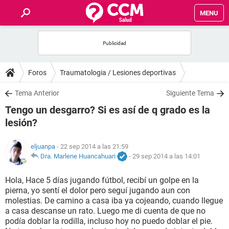
MENU
INICIO
FOROS
Foros
Traumatologia / Lesiones deportivas
SALUD
Tema Anterior
Siguiente Tema
Tengo un desgarro? Si es así de q grado es la
FAMILIA
lesión?
NUTRICIÓN
eljuanpa
- 22 sep 2014 a las 21:59
Dra. Marlene Huancahuari
-
29 sep 2014 a las 14:01
BIENESTAR
Hola, Hace 5 días jugando fútbol, recibí un golpe en la
pierna, yo sentí el dolor pero seguí jugando aun con
SEXUALIDAD
molestias. De camino a casa iba ya cojeando, cuando llegue
a casa descanse un rato. Luego me di cuenta de que no
podía doblar la rodilla, incluso hoy no puedo doblar el pie.
GLOSARIO