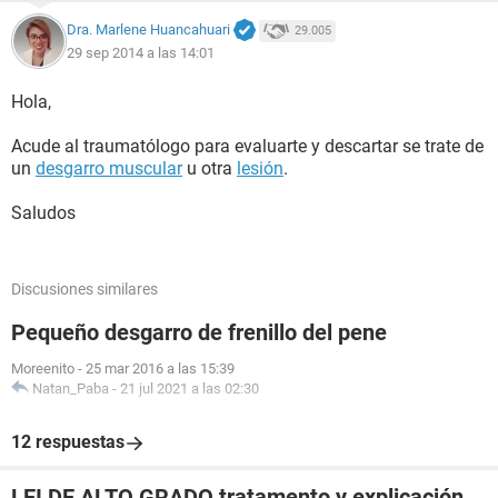
Dra. Marlene Huancahuari
29.005
29 sep 2014 a las 14:01
Hola,
Acude al traumatólogo para evaluarte y descartar se trate de
un
desgarro muscular
u otra
lesión
.
Saludos
Discusiones similares
Pequeño desgarro de frenillo del pene
Moreenito
-
25 mar 2016 a las 15:39
Natan_Paba
-
21 jul 2021 a las 02:30
12 respuestas
LEI DE ALTO GRADO tratamento y explicación