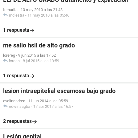
ternurita
-
10 may 2010 a las 21:48
mdiestra
-
11 may 2010 a las 05:46
1 respuesta
me salio hsil de alto grado
lorereg
-
9 jun 2015 a las 17:52
loreah
-
8 jul 2015 a las 19:59
1 respuesta
lesion intraepitelial escamosa bajo grado
evelinandrea
-
11 jun 2014 a las 05:59
edwinsagba
-
17 abr 2017 a las 16:57
2 respuestas
Lesión genital