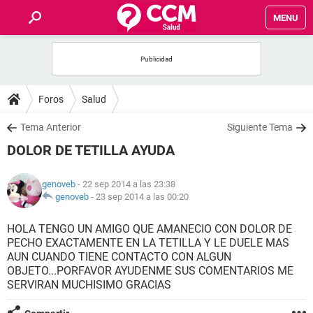
MENU
INICIO
FOROS
Foros
Salud
SALUD
Tema Anterior
Siguiente Tema
DOLOR DE TETILLA AYUDA
FAMILIA
genoveb
- 22 sep 2014 a las 23:38
NUTRICIÓN
genoveb
-
23 sep 2014 a las 00:20
HOLA TENGO UN AMIGO QUE AMANECIO CON DOLOR DE
BIENESTAR
PECHO EXACTAMENTE EN LA TETILLA Y LE DUELE MAS
AUN CUANDO TIENE CONTACTO CON ALGUN
SEXUALIDAD
OBJETO...PORFAVOR AYUDENME SUS COMENTARIOS ME
SERVIRAN MUCHISIMO GRACIAS
GLOSARIO