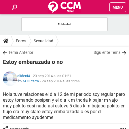
MENU
INICIO
FOROS
Foros
Sexualidad
SALUD
Tema Anterior
Siguiente Tema
Estoy embarazada o no
FAMILIA
alideni4
- 23 sep 2014 a las 01:21
NUTRICIÓN
M Gutarra
-
24 sep 2014 a las 22:55
Hola tuve relaciones el dia 12 de mi periodo soy regular pero
BIENESTAR
estoy tomando posipen y el dia k m tndria k bajar m vajo
muy pokito casi nada asi estuve 5 dias k m bajaba pokito cn
SEXUALIDAD
flujo era muy claro estoy embarazada o es por el
medicamento ayudenme
GLOSARIO