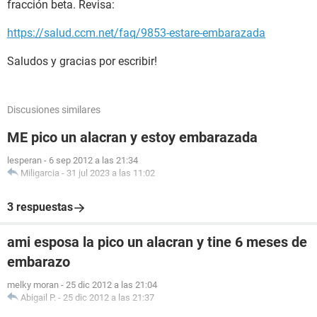
fracción beta. Revisa:
https://salud.ccm.net/faq/9853-estare-embarazada
Saludos y gracias por escribir!
Discusiones similares
ME pico un alacran y estoy embarazada
lesperan
-
6 sep 2012 a las 21:34
Miligarcia
-
31 jul 2023 a las 11:02
3 respuestas
ami esposa la pico un alacran y tine 6 meses de
embarazo
melky moran
-
25 dic 2012 a las 21:04
Abigail P.
-
25 dic 2012 a las 21:37