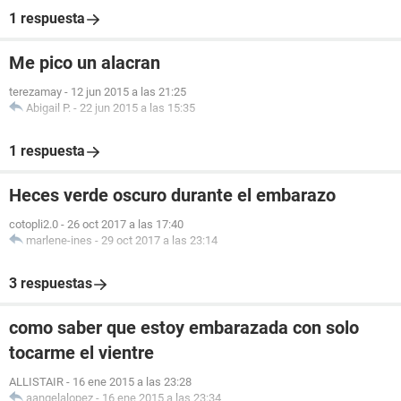
1 respuesta
Me pico un alacran
terezamay
-
12 jun 2015 a las 21:25
Abigail P.
-
22 jun 2015 a las 15:35
1 respuesta
Heces verde oscuro durante el embarazo
cotopli2.0
-
26 oct 2017 a las 17:40
marlene-ines
-
29 oct 2017 a las 23:14
3 respuestas
como saber que estoy embarazada con solo
tocarme el vientre
ALLISTAIR
-
16 ene 2015 a las 23:28
aangelalopez
-
16 ene 2015 a las 23:34