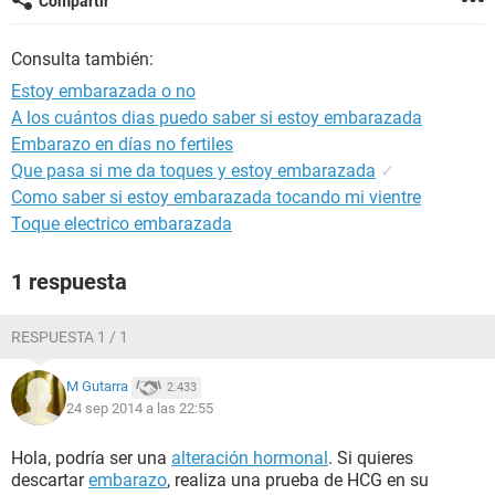
Compartir
Consulta también:
Estoy embarazada o no
A los cuántos dias puedo saber si estoy embarazada
Embarazo en días no fertiles
Que pasa si me da toques y estoy embarazada
✓
Como saber si estoy embarazada tocando mi vientre
Toque electrico embarazada
1 respuesta
RESPUESTA 1 / 1
M Gutarra
2.433
24 sep 2014 a las 22:55
Hola, podría ser una
alteración hormonal
. Si quieres
descartar
embarazo
, realiza una prueba de HCG en su