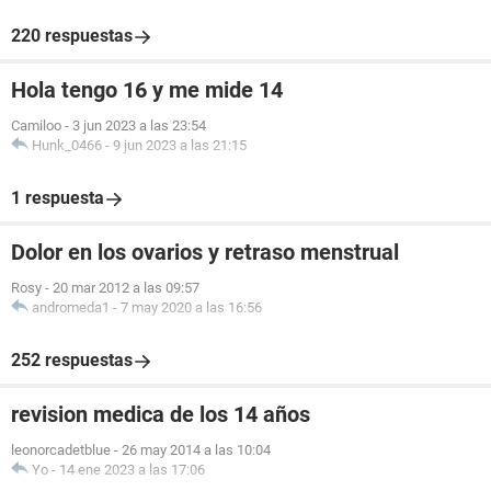
220 respuestas
Hola tengo 16 y me mide 14
Camiloo
-
3 jun 2023 a las 23:54
Hunk_0466
-
9 jun 2023 a las 21:15
1 respuesta
Dolor en los ovarios y retraso menstrual
Rosy
-
20 mar 2012 a las 09:57
andromeda1
-
7 may 2020 a las 16:56
252 respuestas
revision medica de los 14 años
leonorcadetblue
-
26 may 2014 a las 10:04
Yo
-
14 ene 2023 a las 17:06