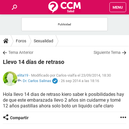
MENU
INICIO
FOROS
Foros
Sexualidad
SALUD
Tema Anterior
Siguiente Tema
Llevo 14 días de retraso
FAMILIA
elita19
- Modificado por Carlos-vialfa el 23/09/2014, 18:30
NUTRICIÓN
Dr. Carlos Salinas
-
26 sep 2014 a las 18:16
Hola llevo 14 dias de retraso kiero saber k posibilidades hay
BIENESTAR
de que este embarazada llevo 2 años sin cuidarme y tomé
12 años pastillas ahora solo boto un liquido cafe claro
SEXUALIDAD
Compartir
GLOSARIO