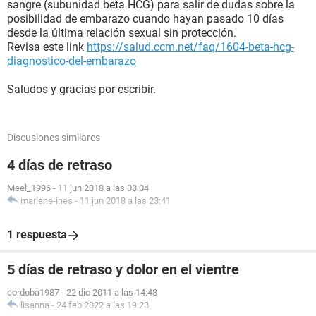
sangre (subunidad beta HCG) para salir de dudas sobre la
posibilidad de embarazo cuando hayan pasado 10 días
desde la última relación sexual sin protección.
Revisa este link
https://salud.ccm.net/faq/1604-beta-hcg-
diagnostico-del-embarazo
Saludos y gracias por escribir.
Discusiones similares
4 días de retraso
Meel_1996
-
11 jun 2018 a las 08:04
marlene-ines
-
11 jun 2018 a las 23:41
1 respuesta
5 días de retraso y dolor en el vientre
cordoba1987
-
22 dic 2011 a las 14:48
lisanna
-
24 feb 2022 a las 19:23