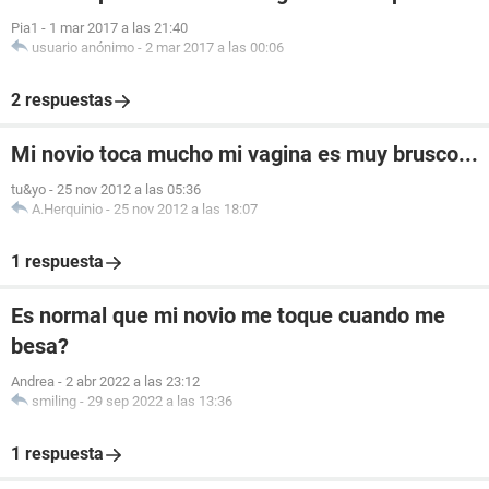
Pia1
-
1 mar 2017 a las 21:40
usuario anónimo
-
2 mar 2017 a las 00:06
2 respuestas
Mi novio toca mucho mi vagina es muy brusco...
tu&yo
-
25 nov 2012 a las 05:36
A.Herquinio
-
25 nov 2012 a las 18:07
1 respuesta
Es normal que mi novio me toque cuando me
besa?
Andrea
-
2 abr 2022 a las 23:12
smiling
-
29 sep 2022 a las 13:36
1 respuesta