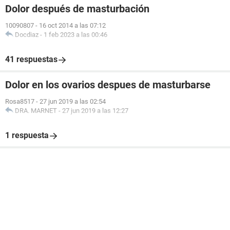
Dolor después de masturbación
10090807
-
16 oct 2014 a las 07:12
Docdiaz
-
1 feb 2023 a las 00:46
41 respuestas
Dolor en los ovarios despues de masturbarse
Rosa8517
-
27 jun 2019 a las 02:54
DRA. MARNET
-
27 jun 2019 a las 12:27
1 respuesta