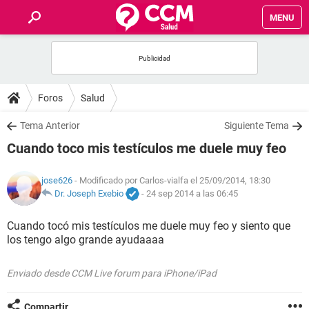
MENU
INICIO
FOROS
Foros
Salud
SALUD
Tema Anterior
Siguiente Tema
Cuando toco mis testículos me duele muy feo
FAMILIA
jose626
- Modificado por Carlos-vialfa el 25/09/2014, 18:30
NUTRICIÓN
Dr. Joseph Exebio
-
24 sep 2014 a las 06:45
Cuando tocó mis testículos me duele muy feo y siento que
BIENESTAR
los tengo algo grande ayudaaaa
SEXUALIDAD
Enviado desde CCM Live forum para iPhone/iPad
GLOSARIO
Compartir