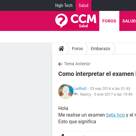
High-Tech
Salud
FOROS
SALUD
Foros
Embarazo
Tema Anterior
Como interpretar el examen 
LorthxD
- 25 sep 2014 a las 01:43
Nancy -
5 ene 2017 a las 19:49
Hola
Me realise un examen
beta hcg
y el 
Esto que significa