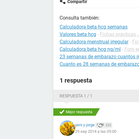
Compartir
Consulta también:
Calculadora beta hcg semanas
Valores beta hcg
-
Fichas prácticas 
Calculadora menstrual irregular
-
Fi
Calculadora beta hcg ng/ml
-
Foro 
23 semanas de embarazo cuantos 
Cuanto es 28 semanas de embaraz
1 respuesta
RESPUESTA 1 / 1
Mejor respuesta
yeni y jorge
225
25 sep 2014 a las 05:00