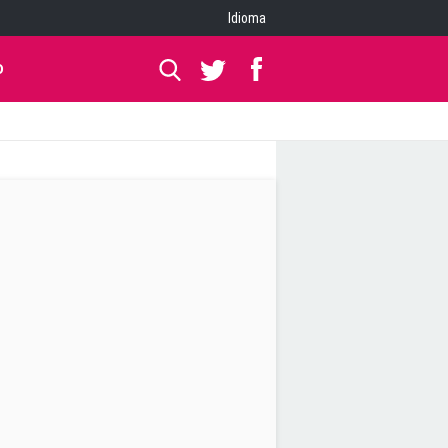
Idioma
O