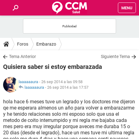
MENU
INICIO
FOROS
Foros
Embarazo
SALUD
Tema Anterior
Siguiente Tema
Quisiera saber si estoy embarazada
FAMILIA
laaaaaaura
- 26 sep 2014 a las 09:58
NUTRICIÓN
laaaaaaura
-
26 sep 2014 a las 17:57
hola hace 6 meses tuve un legrado y los doctores me dijeron
BIENESTAR
qe me esperara almenos un año para volver a embarazarme
y he tenido relaciones solo mi esposo solo que usa el
SEXUALIDAD
metodo de coito interrumpido y mi regla me bajaba cada
mes pero era muy irregular porque aveces me duraba 15 o
20 dias (desde el legrado), hace un mes tuve mi ultima regla
GLOSARIO
qe solo me duro 4 dias y hace una semana senti nauseas