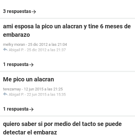
3 respuestas
ami esposa la pico un alacran y tine 6 meses de
embarazo
melky moran
-
25 dic 2012 a las 21:04
Abigail P.
-
25 dic 2012 a las 21:37
1 respuesta
Me pico un alacran
terezamay
-
12 jun 2015 a las 21:25
Abigail P.
-
22 jun 2015 a las 15:35
1 respuesta
quiero saber si por medio del tacto se puede
detectar el embaraz