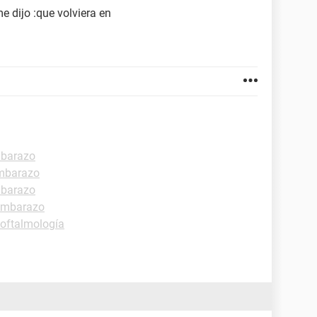
e dijo :que volviera en
mbarazo
mbarazo
mbarazo
embarazo
 oftalmología