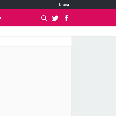
Idioma
O