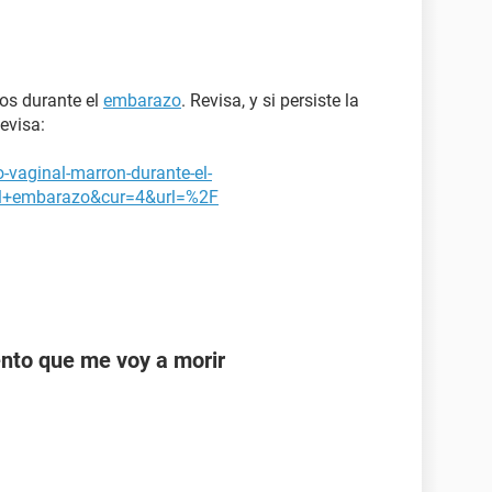
os durante el
embarazo
. Revisa, y si persiste la
evisa:
o-vaginal-marron-durante-el-
l+embarazo&cur=4&url=%2F
nto que me voy a morir