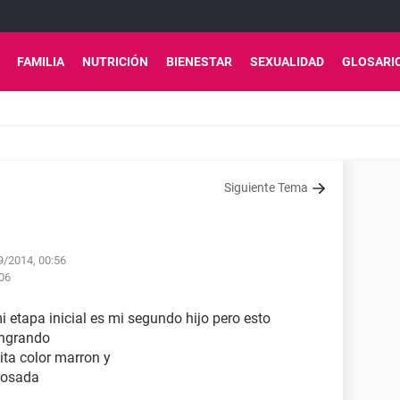
FAMILIA
NUTRICIÓN
BIENESTAR
SEXUALIDAD
GLOSARI
Siguiente Tema
9/2014, 00:56
:06
 etapa inicial es mi segundo hijo pero esto
angrando
tita color marron y
 rosada