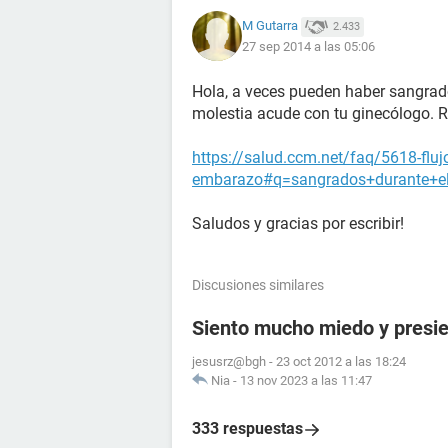
M Gutarra
2.433
27 sep 2014 a las 05:06
Hola, a veces pueden haber sangrad
molestia acude con tu ginecólogo. R
https://salud.ccm.net/faq/5618-fluj
embarazo#q=sangrados+durante+e
Saludos y gracias por escribir!
Discusiones similares
Siento mucho miedo y presie
jesusrz@bgh
-
23 oct 2012 a las 18:24
Nia
-
13 nov 2023 a las 11:47
333 respuestas