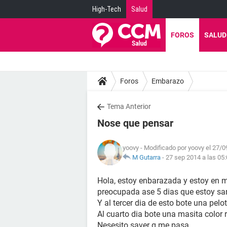
High-Tech
Salud
FOROS
SALUD
Foros
Embarazo
Tema Anterior
Nose que pensar
yoovy
- Modificado por yoovy el 27/0
M Gutarra
-
27 sep 2014 a las 05
Hola, estoy enbarazada y estoy en mi
preocupada ase 5 dias que estoy s
Y al tercer dia de esto bote una pelo
Al cuarto dia bote una masita color
Nesesito saver q me pasa .