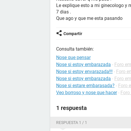
Le explique esto a mi ginecologo y m
7 dias .
Que ago y que me esta pasando
Compartir
Consulta también:
Nose que pensar
Nose si estoy embarazada
-
Foro e
Nose si estoy envarazada!!!
-
Foro e
Nose si estoy embarazada
-
Foro e
Nose si estare embarasada?
-
Foro 
Veo borroso y nose que hacer
-
Foro
1 respuesta
RESPUESTA 1 / 1