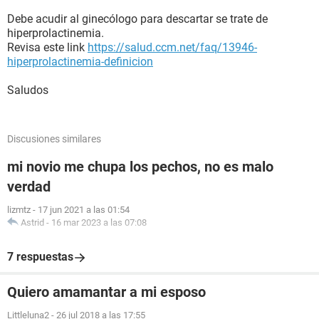
Debe acudir al ginecólogo para descartar se trate de
hiperprolactinemia.
Revisa este link
https://salud.ccm.net/faq/13946-
hiperprolactinemia-definicion
Saludos
Discusiones similares
mi novio me chupa los pechos, no es malo
verdad
lizmtz
-
17 jun 2021 a las 01:54
Astrid
-
16 mar 2023 a las 07:08
7 respuestas
Quiero amamantar a mi esposo
Littleluna2
-
26 jul 2018 a las 17:55