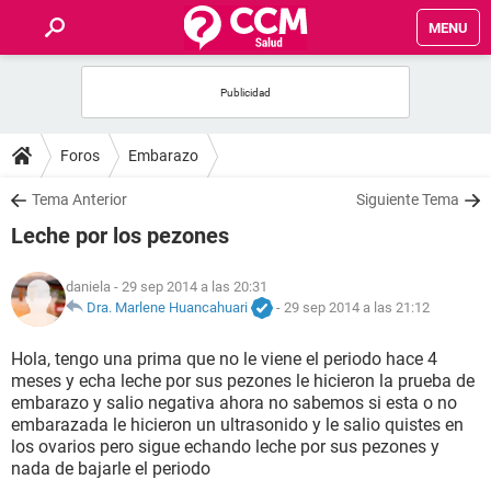
MENU
INICIO
FOROS
Foros
Embarazo
SALUD
Tema Anterior
Siguiente Tema
Leche por los pezones
FAMILIA
daniela
- 29 sep 2014 a las 20:31
NUTRICIÓN
Dra. Marlene Huancahuari
-
29 sep 2014 a las 21:12
Hola, tengo una prima que no le viene el periodo hace 4
BIENESTAR
meses y echa leche por sus pezones le hicieron la prueba de
embarazo y salio negativa ahora no sabemos si esta o no
SEXUALIDAD
embarazada le hicieron un ultrasonido y le salio quistes en
los ovarios pero sigue echando leche por sus pezones y
nada de bajarle el periodo
GLOSARIO