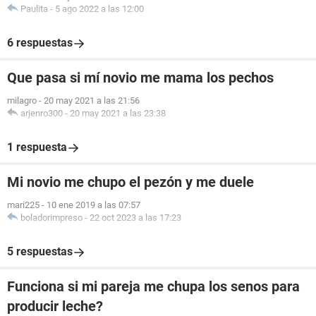
Paulita
-
5 ago 2022 a las 12:00
6 respuestas
Que pasa si mí novio me mama los pechos
milagro
-
20 may 2021 a las 21:56
arjenro300
-
20 may 2021 a las 23:38
1 respuesta
Mi novio me chupo el pezón y me duele
mari225
-
10 ene 2019 a las 07:57
boladorimpreso
-
22 oct 2023 a las 17:23
5 respuestas
Funciona si mi pareja me chupa los senos para
producir leche?