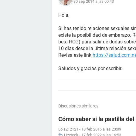
30 sep 2014 a las 00:43
Hola,
Si has tenido relaciones sexuales si
existe la posibilidad de embarazo. 
beta HCG) para salir de dudas sobr
10 días desde la última relación sex
Revisa este link
https://salud.ccm.n
Saludos y gracias por escribir.
Discusiones similares
Cómo saber si la pastilla del
Lola212121
-
18 feb 2016 a las 23:09
Lizzteck
-
17 feb 2022 a las 16:53