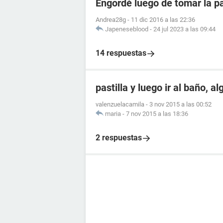
Engordé luego de tomar la pa
Andrea28g
-
11 dic 2016 a las 22:36
Japeneseblood
-
24 jul 2023 a las 09:44
14 respuestas
pastilla y luego ir al baño, a
valenzuelacamila
-
3 nov 2015 a las 00:52
maria
-
7 nov 2015 a las 18:36
2 respuestas