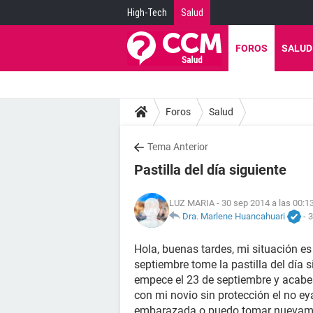
High-Tech
Salud
FOROS
SALUD
Foros
Salud
Tema Anterior
Pastilla del día siguiente
LUZ MARIA
- 30 sep 2014 a las 00:1
Dra. Marlene Huancahuari
-
3
Hola, buenas tardes, mi situación es
septiembre tome la pastilla del día 
empece el 23 de septiembre y acabe e
con mi novio sin protección el no ey
embarazada o puedo tomar nuevamen