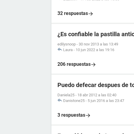
32 respuestas
¿Es confiable la pastilla an
edilysnoop
-
30 nov 2013 a las 13:49
Laura
-
10 jun 2022 a las 19:16
206 respuestas
Puedo defecar despues de to
Daniela25
-
18 abr 2012 a las 02:40
Danistone25
-
5 jun 2016 a las 23:47
3 respuestas