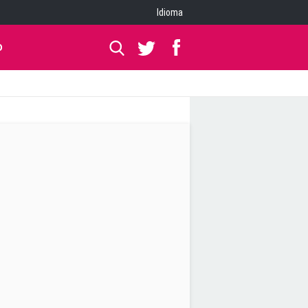
Idioma
O