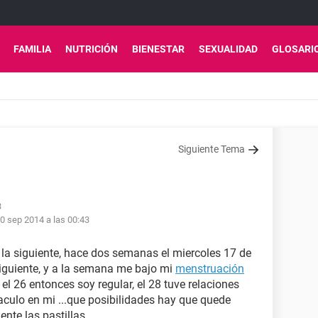
FAMILIA
NUTRICIÓN
BIENESTAR
SEXUALIDAD
GLOSARI
Siguiente Tema
3
0 sep 2014 a las 00:43
 la siguiente, hace dos semanas el miercoles 17 de
siguiente, y a la semana me bajo mi
menstruación
l 26 entonces soy regular, el 28 tuve relaciones
aculo en mi ...que posibilidades hay que quede
te las pastillas.