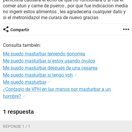
comer atun y carne de puerco , por que fue indicacion media
no ingerir estos alimentos , les agradeceria cualquier dato y
si el metronidazol me curara de nuevo gracias
Compartir
Consulta también:
Me puedo masturbar teniendo gonorrea
Me puedo masturbar si estoy usando óvulos
Me puedo masturbar despues de una cesarea
Me puedo masturbar si tengo vph
✓
Me puedo masturbar
✓
¿Contagio de VPH en las manos por masturbar a un
hombre?
✓
1 respuesta
RÉPONSE 1 / 1