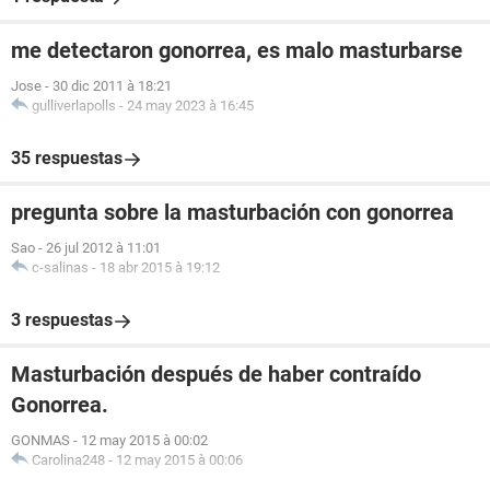
me detectaron gonorrea, es malo masturbarse
Jose
-
30 dic 2011 à 18:21
gulliverlapolls
-
24 may 2023 à 16:45
35 respuestas
pregunta sobre la masturbación con gonorrea
Sao
-
26 jul 2012 à 11:01
c-salinas
-
18 abr 2015 à 19:12
3 respuestas
Masturbación después de haber contraído
Gonorrea.
GONMAS
-
12 may 2015 à 00:02
Carolina248
-
12 may 2015 à 00:06