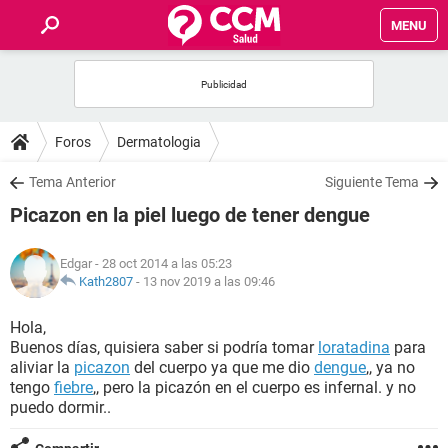
MENU
INICIO
FOROS
Foros
Dermatologia
SALUD
Tema Anterior
Siguiente Tema
Picazon en la piel luego de tener dengue
FAMILIA
Edgar
- 28 oct 2014 a las 05:23
NUTRICIÓN
Kath2807
-
13 nov 2019 a las 09:46
Hola,
BIENESTAR
Buenos días, quisiera saber si podría tomar
loratadina
para
aliviar la
picazon
del cuerpo ya que me dio
dengue
,, ya no
SEXUALIDAD
tengo
fiebre
,, pero la picazón en el cuerpo es infernal. y no
puedo dormir..
GLOSARIO