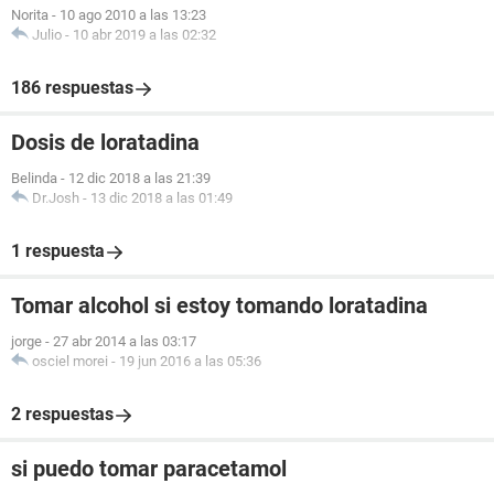
Norita
-
10 ago 2010 a las 13:23
Julio
-
10 abr 2019 a las 02:32
186 respuestas
Dosis de loratadina
Belinda
-
12 dic 2018 a las 21:39
Dr.Josh
-
13 dic 2018 a las 01:49
1 respuesta
Tomar alcohol si estoy tomando loratadina
jorge
-
27 abr 2014 a las 03:17
osciel morei
-
19 jun 2016 a las 05:36
2 respuestas
si puedo tomar paracetamol