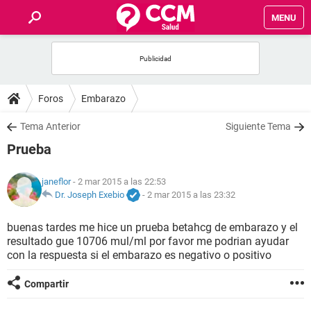
MENU
INICIO
FOROS
Foros
Embarazo
SALUD
Tema Anterior
Siguiente Tema
Prueba
FAMILIA
janeflor
- 2 mar 2015 a las 22:53
NUTRICIÓN
Dr. Joseph Exebio
-
2 mar 2015 a las 23:32
buenas tardes me hice un prueba betahcg de embarazo y el
BIENESTAR
resultado gue 10706 mul/ml por favor me podrian ayudar
con la respuesta si el embarazo es negativo o positivo
SEXUALIDAD
Compartir
GLOSARIO