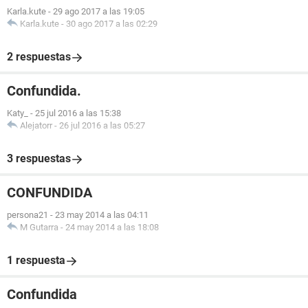
Karla.kute
-
29 ago 2017 a las 19:05
Karla.kute
-
30 ago 2017 a las 02:29
2 respuestas
Confundida.
Katy_
-
25 jul 2016 a las 15:38
Alejatorr
-
26 jul 2016 a las 05:27
3 respuestas
CONFUNDIDA
persona21
-
23 may 2014 a las 04:11
M Gutarra
-
24 may 2014 a las 18:08
1 respuesta
Confundida