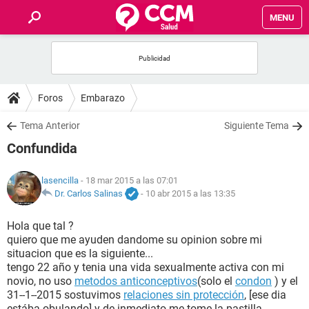
MENU
INICIO
FOROS
Foros
Embarazo
SALUD
Tema Anterior
Siguiente Tema
Confundida
FAMILIA
lasencilla
- 18 mar 2015 a las 07:01
NUTRICIÓN
Dr. Carlos Salinas
-
10 abr 2015 a las 13:35
Hola que tal ?
BIENESTAR
quiero que me ayuden dandome su opinion sobre mi
situacion que es la siguiente...
SEXUALIDAD
tengo 22 año y tenia una vida sexualmente activa con mi
novio, no uso
metodos anticonceptivos
(solo el
condon
) y el
31--1--2015 sostuvimos
relaciones sin protección
, [ese dia
GLOSARIO
estába obulando] y de inmediato me tome la pastilla