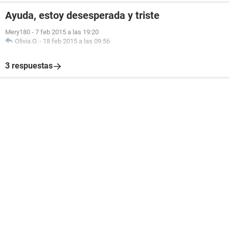
Ayuda, estoy desesperada y triste
Mery180
-
7 feb 2015 a las 19:20
Olivia.O.
-
18 feb 2015 a las 09:56
3 respuestas