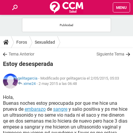
MENU
INICIO
FOROS
Foros
Sexualidad
SALUD
Tema Anterior
Siguiente Tema
Estoy desesperada
FAMILIA
gelitagarcia
- Modificado por gelitagarcia el 2/05/2015, 05:03
NUTRICIÓN
xime24
-
2 may 2015 a las 06:48
Hola,
BIENESTAR
Buenas noches estoy preocupada por que me hice una
prueva de
embarazo
de
sangre
y salio positiva y ps me hice
SEXUALIDAD
un ultrasonido y no seme vio nada ni el saco y me dineron
qe en dos semanas me.lo hiciera de nuevo pero hace 3 dias
empese a sangrar y me hicieron un ultrasonido vaginal y
GLOSARIO
tampoco me vieron nd ayundeme x favor qe me estara