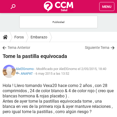
MENU
INICIO
FOROS
Foros
Embarazo
SALUD
Tema Anterior
Siguiente Tema
Tome la pastilla equivocada
FAMILIA
AleElGnomo
- Modificado por AleElGnomo el 2/05/2015, 18:40
NUTRICIÓN
ANAPAT
-
6 may 2015 a las 13:52
Hola ! Llevo tomando Vexa20 hace como 2 años , con 28
BIENESTAR
comprimidos , 24 de color blanco & 4 de color rojo ( creo que
blancas hormona & rojas placebo ) .
SEXUALIDAD
Antes de ayer tome la pastillas equivocada tome , una
blanca en ves de la primera roja & ayer mantuve relaciones ,
pero igual tome la pastillas , corro algún riesgo ?
GLOSARIO