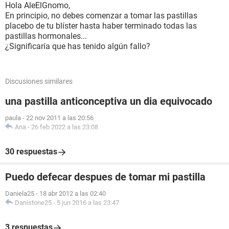
Hola AleElGnomo,
En principio, no debes comenzar a tomar las pastillas
placebo de tu blíster hasta haber terminado todas las
pastillas hormonales...
¿Significaría que has tenido algún fallo?
Discusiones similares
una pastilla anticonceptiva un dia equivocado
paula
-
22 nov 2011 a las 20:56
Ana
-
26 feb 2022 a las 23:08
30 respuestas
Puedo defecar despues de tomar mi pastilla
Daniela25
-
18 abr 2012 a las 02:40
Danistone25
-
5 jun 2016 a las 23:47
3 respuestas