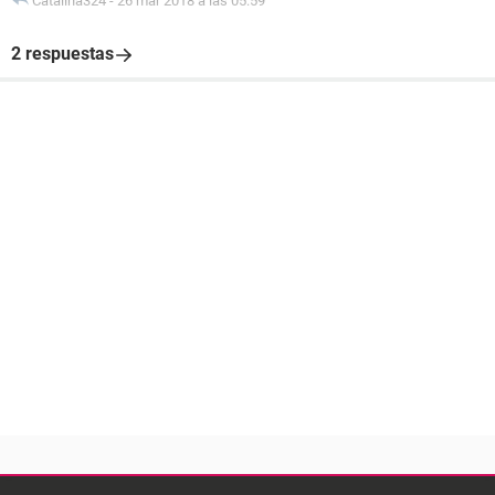
Catalina324
-
26 mar 2018 a las 05:59
2 respuestas