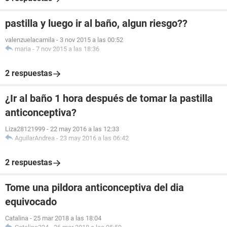
pastilla y luego ir al baño, algun riesgo??
valenzuelacamila
-
3 nov 2015 a las 00:52
maria
-
7 nov 2015 a las 18:36
2 respuestas
¿Ir al baño 1 hora después de tomar la pastilla
anticonceptiva?
Liza28121999
-
22 may 2016 a las 12:33
AguilarAndrea
-
23 may 2016 a las 06:42
2 respuestas
Tome una pildora anticonceptiva del dia
equivocado
Catalina
-
25 mar 2018 a las 18:04