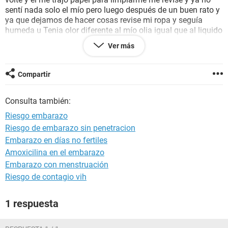
sentí nada solo el mío pero luego después de un buen rato y
ya que dejamos de hacer cosas revise mi ropa y seguía
humeda u Tenia olor diferente al mío olia igual que al liquido
de mi novio, hay probabilidad de embarazo? Es la primera
Ver más
vez que lo hacemos
A las tres horas después de eso me salió como mi periodo
pero entre transparente y rojo, saben que es?
Compartir
Consulta también:
Riesgo embarazo
Riesgo de embarazo sin penetracion
Embarazo en días no fertiles
Amoxicilina en el embarazo
Embarazo con menstruación
Riesgo de contagio vih
1 respuesta