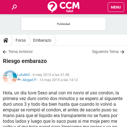
MENU
INICIO
FOROS
Foros
Embarazo
SALUD
Tema Anterior
Siguiente Tema
Riesgo embarazo
FAMILIA
Lulu865
- 6 may 2015 a las 01:58
NUTRICIÓN
Abigail P.
-
13 may 2015 a las 14:12
Hola, un día tuve Sexo anal con mi novio el uso condon, la
BIENESTAR
primera vez duro como dos minutos y se espero al siguiente
duró unos 3 y todo iba bien hasta que cuando lo volvió a
SEXUALIDAD
empujar se rompió el condon, el antes de sacarlo puso su
mano para que el liquido era transparente no se fuera por
todos lados y luego que lo saco pues si me moje pero me
GLOSARIO
volte y el me trajo papel para limpiarme me revise y ya no