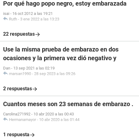
Por qué hago popo negro, estoy embarazada
isai
-
16 oct 2012 a las 19:21
Ruth
-
3 ene 2022 a las 13:23
22 respuestas
Use la misma prueba de embarazo en dos
ocasiones y la primera vez dió negativo y
Dan
-
13 sep 2021 a las 02:19
marsan1990
-
28 sep 2023 a las 09:26
2 respuestas
Cuantos meses son 23 semanas de embarazo .
Carolina271992
-
10 abr 2020 a las 00:43
Hermanamayor
-
10 abr 2020 a las 01:44
1 respuesta