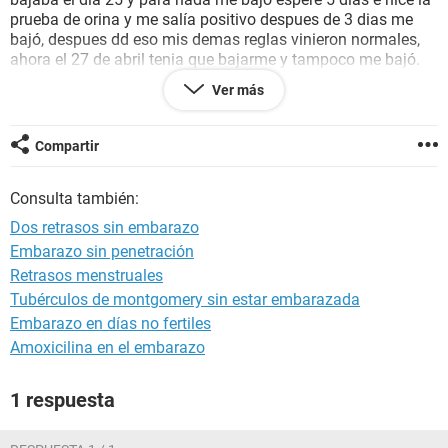
prueba de orina y me salía positivo despues de 3 dias me
bajó, despues dd eso mis demas reglas vinieron normales,
ahora el 27 de abril tenia que bajarme y tampoco me bajó.
Por lo que pense que esta vez si trataba de un embarazo
Ver más
pero a la semana de. Mi retraso menstrual me vino un
sangrado que solo duro un rato, al siguiente día no hubo
sangre pero un día después me vino mi regla, alguien podria
Compartir
decirme si debo preocuparme por no poder tener hijos
nunca? La verdad estoy muy triste supongo que la del
Consulta también:
problema soy yo pues mi pareja ya tiene dos hijos de su
pasado matrimonio.
Dos retrasos sin embarazo
Embarazo sin penetración
Retrasos menstruales
Tubérculos de montgomery sin estar embarazada
Embarazo en días no fertiles
Amoxicilina en el embarazo
1 respuesta