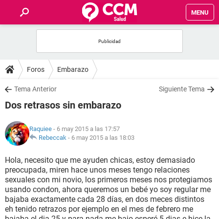
MENU
INICIO
FOROS
Foros
Embarazo
SALUD
Tema Anterior
Siguiente Tema
Dos retrasos sin embarazo
FAMILIA
Raquiee
- 6 may 2015 a las 17:57
NUTRICIÓN
Rebeccak
-
6 may 2015 a las 18:03
Hola, necesito que me ayuden chicas, estoy demasiado
BIENESTAR
preocupada, miren hace unos meses tengo relaciones
sexuales con mi novio, los primeros meses nos protegiamos
SEXUALIDAD
usando condon, ahora queremos un bebé yo soy regular me
bajaba exactamente cada 28 días, en dos meces distintos
eh tenido retrazos por ejemplo en el mes de febrero me
GLOSARIO
bajaba el dia 25 y para nada me bajo esperé 5 dias e hice la