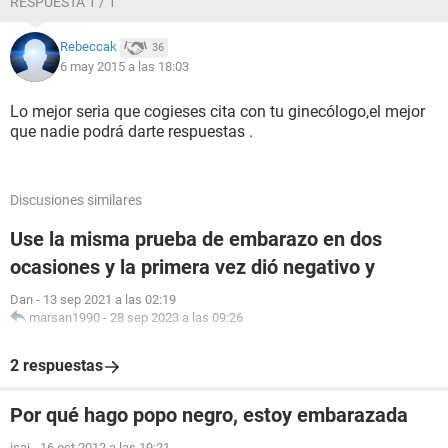
RESPUESTA 1 / 1
Rebeccak
36
6 may 2015 a las 18:03
Lo mejor seria que cogieses cita con tu ginecólogo,el mejor
que nadie podrá darte respuestas .
Discusiones similares
Use la misma prueba de embarazo en dos
ocasiones y la primera vez dió negativo y
Dan
-
13 sep 2021 a las 02:19
marsan1990
-
28 sep 2023 a las 09:26
2 respuestas
Por qué hago popo negro, estoy embarazada
isai
-
16 oct 2012 a las 19:21