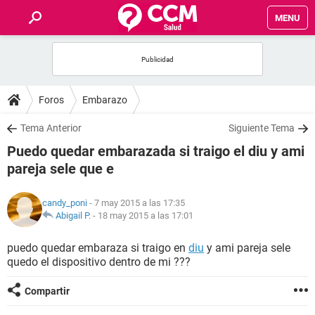
MENU
INICIO
FOROS
Foros
Embarazo
SALUD
Tema Anterior
Siguiente Tema
Puedo quedar embarazada si traigo el diu y ami
FAMILIA
pareja sele que e
NUTRICIÓN
candy_poni
- 7 may 2015 a las 17:35
Abigail P.
-
18 may 2015 a las 17:01
BIENESTAR
puedo quedar embaraza si traigo en
diu
y ami pareja sele
quedo el dispositivo dentro de mi ???
SEXUALIDAD
Compartir
GLOSARIO