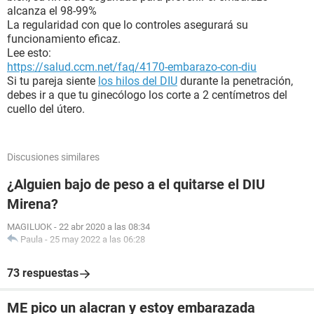
alcanza el 98-99%
La regularidad con que lo controles asegurará su
funcionamiento eficaz.
Lee esto:
https://salud.ccm.net/faq/4170-embarazo-con-diu
Si tu pareja siente
los hilos del DIU
durante la penetración,
debes ir a que tu ginecólogo los corte a 2 centímetros del
cuello del útero.
Discusiones similares
¿Alguien bajo de peso a el quitarse el DIU
Mirena?
MAGILUOK
-
22 abr 2020 a las 08:34
Paula
-
25 may 2022 a las 06:28
73 respuestas
ME pico un alacran y estoy embarazada