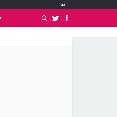
Idioma
O