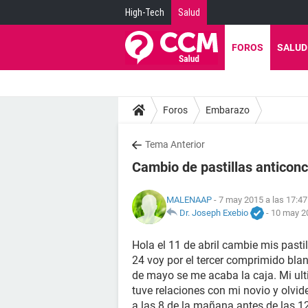
High-Tech
Salud
FOROS
SALUD
Foros
Embarazo
Tema Anterior
Cambio de pastillas anticonc
MALENAAP
- 7 may 2015 a las 17:47
Dr. Joseph Exebio
-
10 may 20
Hola el 11 de abril cambie mis past
24 voy por el tercer comprimido bla
de mayo se me acaba la caja. Mi ulti
tuve relaciones con mi novio y olvide
a las 8 de la mañana antes de las 1