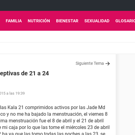
FAMILIA
NUTRICIÓN
BIENESTAR
SEXUALIDAD
GLOSARI
Siguiente Tema
eptivas de 21 a 24
15 a las 19:39
illas Kala 21 comprimidos activos por las Jade Md
nco y no me ha bajado la menstruación, el viernes 8
ma menstruación fue el 8 de abril y el 21 de abril
 mi caja por lo que las tome el miércoles 23 de abril
2 ha ya que las tomo todas las noches a las 23, se