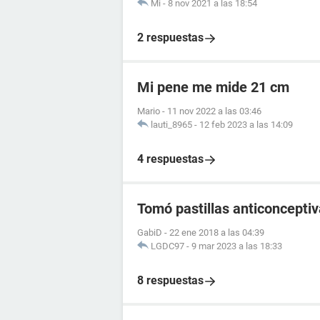
Mi
-
8 nov 2021 a las 18:54
2 respuestas
Mi pene me mide 21 cm
Mario
-
11 nov 2022 a las 03:46
lauti_8965
-
12 feb 2023 a las 14:09
4 respuestas
Tomó pastillas anticoncept
GabiD
-
22 ene 2018 a las 04:39
LGDC97
-
9 mar 2023 a las 18:33
8 respuestas