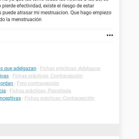
ierde efectividad, existe el riesgo de estar
s puede atrasar mi mestruacion. Que hago empiezo
do la menstruación
as que adelgazan
-
Fichas prácticas -Adelgazar
ivas
-
Fichas prácticas -Contracepción
gordan
-
Foro contracepción
cia
-
Fichas prácticas -Psicología
onceptivas
-
Fichas prácticas -Contracepción