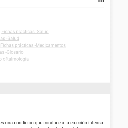
-
Fichas prácticas -Salud
cas -Salud
-
Fichas prácticas -Medicamentos
as -Glosario
o oftalmología
es una condición que conduce a la erección intensa