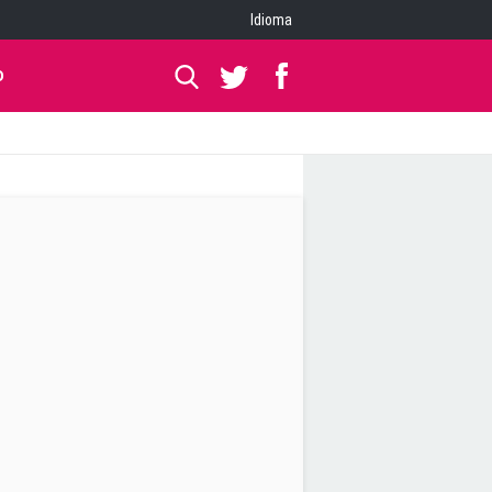
Idioma
O