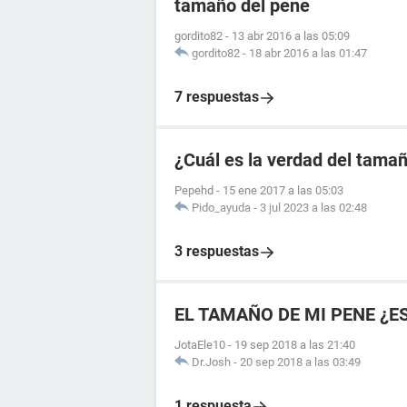
tamaño del pene
gordito82
-
13 abr 2016 a las 05:09
gordito82
-
18 abr 2016 a las 01:47
7 respuestas
¿Cuál es la verdad del tama
Pepehd
-
15 ene 2017 a las 05:03
Pido_ayuda
-
3 jul 2023 a las 02:48
3 respuestas
EL TAMAÑO DE MI PENE ¿E
JotaEle10
-
19 sep 2018 a las 21:40
Dr.Josh
-
20 sep 2018 a las 03:49
1 respuesta