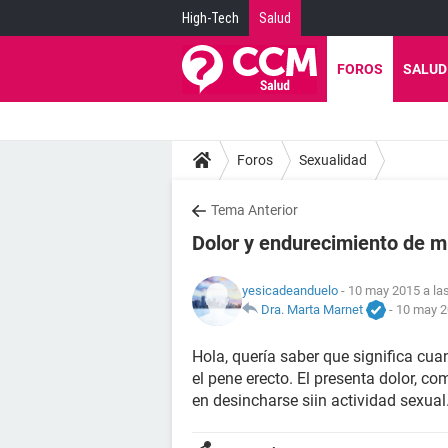
High-Tech
Salud
FOROS
SALUD
Foros
Sexualidad
Tema Anterior
Dolor y endurecimiento de 
yesicadeanduelo
- 10 may 2015 a la
Dra. Marta Marnet
-
10 may 2
Hola, quería saber que significa c
el pene erecto. El presenta dolor, c
en desincharse siin actividad sexua