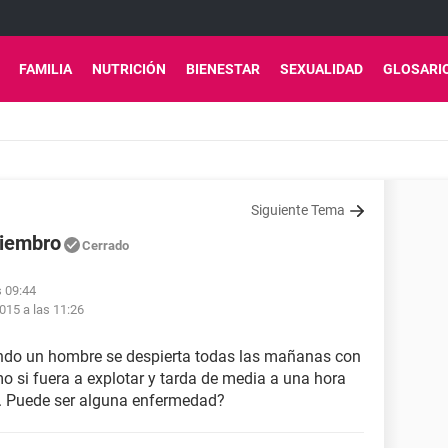
FAMILIA
NUTRICIÓN
BIENESTAR
SEXUALIDAD
GLOSARI
Siguiente Tema
miembro
Cerrado
s 09:44
015 a las 11:26
uando un hombre se despierta todas las mañanas con
omo si fuera a explotar y tarda de media a una hora
l. Puede ser alguna enfermedad?