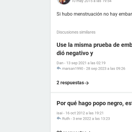
10 may 2015 a las 19:54
Si hubo menstruación no hay embar
Discusiones similares
Use la misma prueba de emba
dió negativo y
Dan
-
13 sep 2021 a las 02:19
marsan1990
-
28 sep 2023 a las 09:26
2 respuestas
Por qué hago popo negro, e
isai
-
16 oct 2012 a las 19:21
Ruth
-
3 ene 2022 a las 13:23