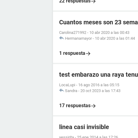
22 respuestas
Cuantos meses son 23 sema
Carolina271992
-
10 abr 2020 a las 00:43
Hermanamayor
-
10 abr 2020 a las 01:44
1 respuesta
test embarazo una raya tenu
LocaLupi
-
16 ago 2016 a las 05:15
Sandra
-
20 oct 2023 a las 17:43
17 respuestas
linea casi invisible
yessirita
-
25 ene 2014 a las 17:26