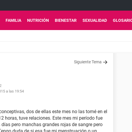
FAMILIA
NUTRICIÓN
BIENESTAR
SEXUALIDAD
GLOSARI
Siguiente Tema
2
15 a las 19:54
conceptivas, dos de ellas este mes no las tomé en el
 12 horas, tuve relaciones. Este mes mi período fue
s días pero manchas grandes rojas de sangre pero
Tengo duda de si esa fue mi menstruación o un