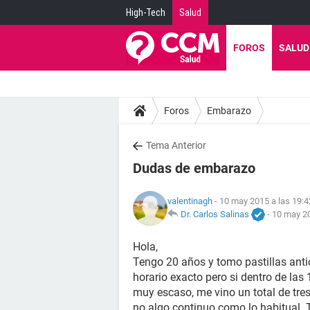
High-Tech
Salud
FOROS
SALUD
Foros
Embarazo
Tema Anterior
Dudas de embarazo
valentinagh
- 10 may 2015 a las 19:4
Dr. Carlos Salinas
-
10 may 20
Hola,
Tengo 20 años y tomo pastillas anti
horario exacto pero si dentro de las
muy escaso, me vino un total de tre
no algo continuo como lo habitual. 