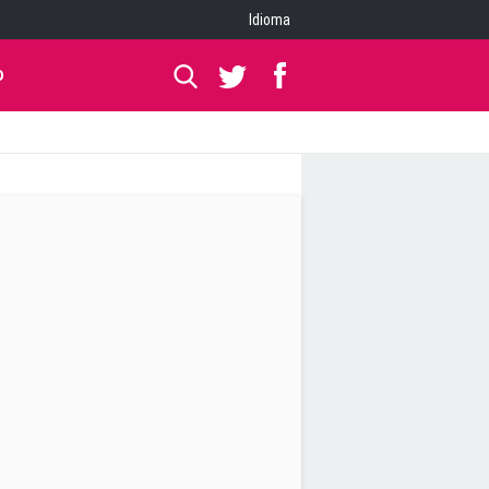
Idioma
O