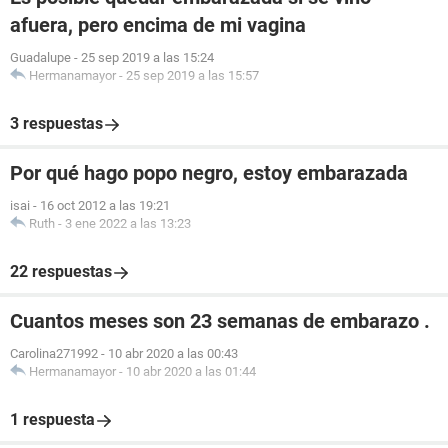
afuera, pero encima de mi vagina
Guadalupe
-
25 sep 2019 a las 15:24
Hermanamayor
-
25 sep 2019 a las 15:57
3 respuestas
Por qué hago popo negro, estoy embarazada
isai
-
16 oct 2012 a las 19:21
Ruth
-
3 ene 2022 a las 13:23
22 respuestas
Cuantos meses son 23 semanas de embarazo .
Carolina271992
-
10 abr 2020 a las 00:43
Hermanamayor
-
10 abr 2020 a las 01:44
1 respuesta