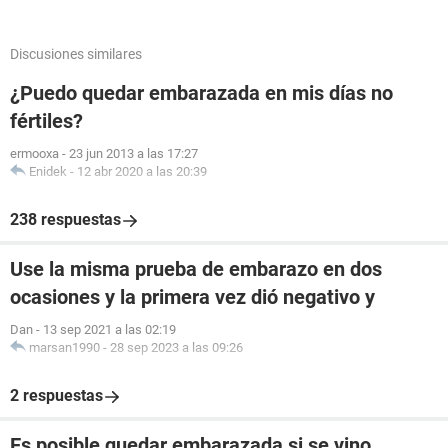
Discusiones similares
¿Puedo quedar embarazada en mis días no
fértiles?
ermooxa
-
23 jun 2013 a las 17:27
Enidek
-
12 abr 2020 a las 20:39
238 respuestas
Use la misma prueba de embarazo en dos
ocasiones y la primera vez dió negativo y
Dan
-
13 sep 2021 a las 02:19
marsan1990
-
28 sep 2023 a las 09:26
2 respuestas
Es posible quedar embarazada si se vino