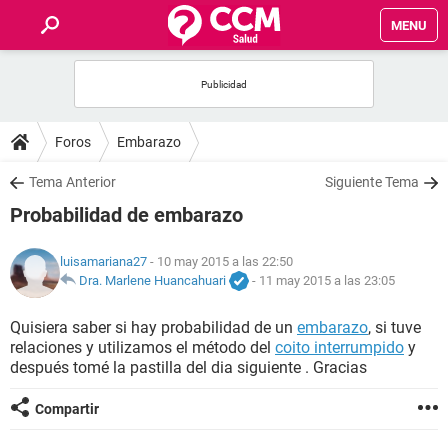
MENU
INICIO
FOROS
Foros
Embarazo
SALUD
Tema Anterior
Siguiente Tema
Probabilidad de embarazo
FAMILIA
luisamariana27
- 10 may 2015 a las 22:50
NUTRICIÓN
Dra. Marlene Huancahuari
-
11 may 2015 a las 23:05
Quisiera saber si hay probabilidad de un
embarazo
, si tuve
BIENESTAR
relaciones y utilizamos el método del
coito interrumpido
y
después tomé la pastilla del dia siguiente . Gracias
SEXUALIDAD
Compartir
GLOSARIO