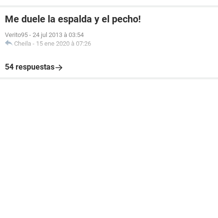
Me duele la espalda y el pecho!
Verito95
-
24 jul 2013 à 03:54
Cheila
-
15 ene 2020 à 07:26
54 respuestas