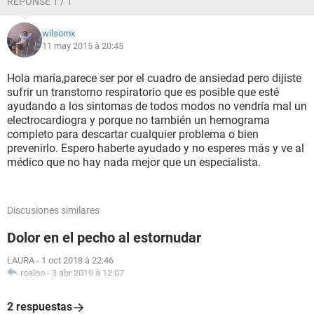
RÉPONSE 1 / 1
toser sin parar por varios minutos..después de ir al médico y
tratarme en el momento me diagnosticó : síndrome de
wilsomx
dificultad respiratoria del adulto.. pero el asunto quedo ahí..
11 may 2015 à 20:45
Muchas gracias de antemano a quién se tome el tiempo de
leerme y orientarme.
Hola maría,parece ser por el cuadro de ansiedad pero dijiste
sufrir un transtorno respiratorio que es posible que esté
ayudando a los sintomas de todos modos no vendría mal un
electrocardiogra y porque no también un hemograma
completo para descartar cualquier problema o bien
prevenirlo. Espero haberte ayudado y no esperes más y ve al
médico que no hay nada mejor que un especialista.
Discusiones similares
Dolor en el pecho al estornudar
LAURA
-
1 oct 2018 à 22:46
roaloo
-
3 abr 2019 à 12:07
2 respuestas