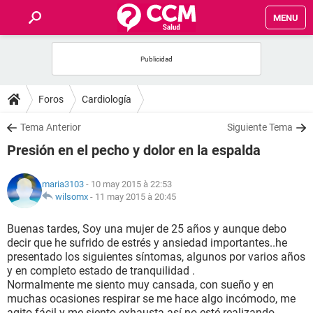
MENU
INICIO
FORUMS
Foros
Cardiología
SALUD
Tema Anterior
Siguiente Tema
Presión en el pecho y dolor en la espalda
FAMILIA
maria3103
- 10 may 2015 à 22:53
NUTRICIÓN
wilsomx
-
11 may 2015 à 20:45
Buenas tardes, Soy una mujer de 25 años y aunque debo
BIENESTAR
decir que he sufrido de estrés y ansiedad importantes..he
presentado los siguientes síntomas, algunos por varios años
SEXUALIDAD
y en completo estado de tranquilidad .
Normalmente me siento muy cansada, con sueño y en
muchas ocasiones respirar se me hace algo incómodo, me
GLOSARIO
agito fácil y me siento exhausta así no esté realizando