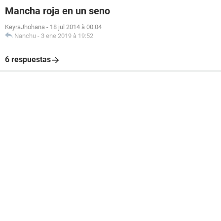
Mancha roja en un seno
KeyraJhohana
-
18 jul 2014 à 00:04
Nanchu
-
3 ene 2019 à 19:52
6 respuestas