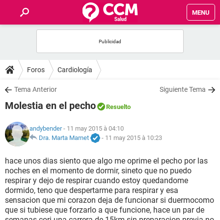
MENU
INICIO
FORUMS
Foros
Cardiología
SALUD
Tema Anterior
Siguiente Tema
Molestia en el pecho
Resuelto
FAMILIA
andybender
- 11 may 2015 à 04:10
NUTRICIÓN
Dra. Marta Marnet
-
11 may 2015 à 10:23
hace unos dias siento que algo me oprime el pecho por las
BIENESTAR
noches en el momento de dormir, sineto que no puedo
respirar y dejo de respirar cuando estoy quedandome
SEXUALIDAD
dormido, teno que despertarme para respirar y esa
sensacion que mi corazon deja de funcionar si duermocomo
que si tubiese que forzarlo a que funcione, hace un par de
GLOSARIO
semanas cori una carrera de 15km sin preparacion previa no