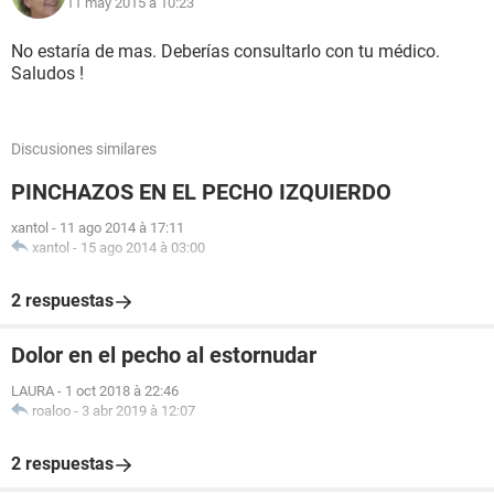
11 may 2015 à 10:23
No estaría de mas. Deberías consultarlo con tu médico.
Saludos !
Discusiones similares
PINCHAZOS EN EL PECHO IZQUIERDO
xantol
-
11 ago 2014 à 17:11
xantol
-
15 ago 2014 à 03:00
2 respuestas
Dolor en el pecho al estornudar
LAURA
-
1 oct 2018 à 22:46
roaloo
-
3 abr 2019 à 12:07
2 respuestas