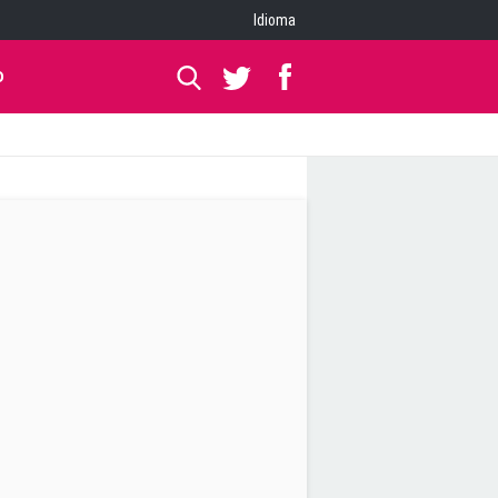
Idioma
O