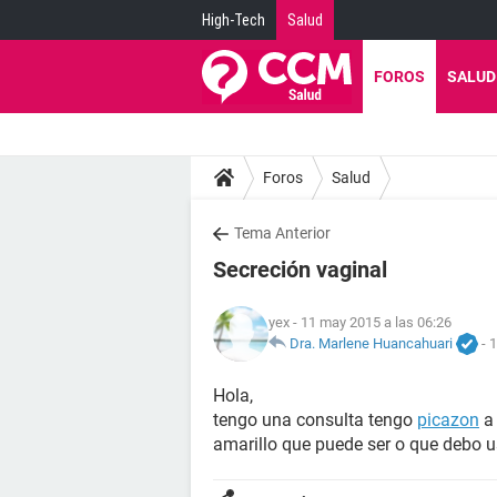
High-Tech
Salud
FOROS
SALUD
Foros
Salud
Tema Anterior
Secreción vaginal
yex
- 11 may 2015 a las 06:26
Dra. Marlene Huancahuari
-
1
Hola,
tengo una consulta tengo
picazon
a 
amarillo que puede ser o que debo u