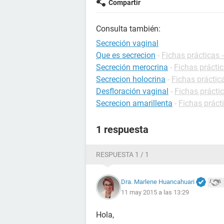
Compartir
Consulta también:
Secreción vaginal
Que es secrecion
-
Fichas prácticas 
Secreción merocrina
-
Fichas práctic
Secrecion holocrina
-
Fichas práctic
Desfloración vaginal
-
Fichas práctic
Secrecion amarillenta
-
Fichas práct
1 respuesta
RESPUESTA 1 / 1
Dra. Marlene Huancahuari
11 may 2015 a las 13:29
Hola,