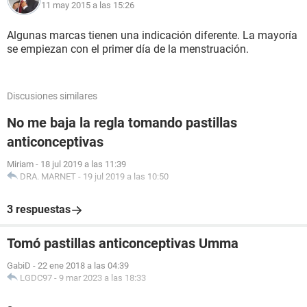
11 may 2015 a las 15:26
Algunas marcas tienen una indicación diferente. La mayoría
se empiezan con el primer día de la menstruación.
Discusiones similares
No me baja la regla tomando pastillas
anticonceptivas
Miriam
-
18 jul 2019 a las 11:39
DRA. MARNET
-
19 jul 2019 a las 10:50
3 respuestas
Tomó pastillas anticonceptivas Umma
GabiD
-
22 ene 2018 a las 04:39
LGDC97
-
9 mar 2023 a las 18:33