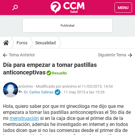
MENU
INICIO
FOROS
Foros
Sexualidad
SALUD
Tema Anterior
Siguiente Tema
Día para empezar a tomar pastillas
FAMILIA
anticonceptivas
Resuelto
NUTRICIÓN
anónimo
- Modificado por anónimo el 11/05/2015, 14:54
Dr. Carlos Salinas
-
11 may 2015 a las 15:26
BIENESTAR
Hola, quiero saber por que mi ginecóloga me dijo que me
empezara a tomar las pastillas anticonceptivas el 5to día de
SEXUALIDAD
mi
menstruación
si en la caja dice que el primer día de la
mentruación, además he investigado en internet y en todos
lados dicen que si no las comienzas desde el primer día de
GLOSARIO