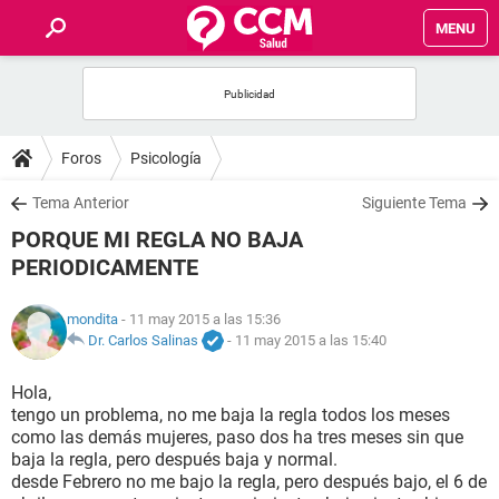
MENU
INICIO
FOROS
Foros
Psicología
SALUD
Tema Anterior
Siguiente Tema
PORQUE MI REGLA NO BAJA
FAMILIA
PERIODICAMENTE
NUTRICIÓN
mondita
- 11 may 2015 a las 15:36
Dr. Carlos Salinas
-
11 may 2015 a las 15:40
BIENESTAR
Hola,
tengo un problema, no me baja la regla todos los meses
SEXUALIDAD
como las demás mujeres, paso dos ha tres meses sin que
baja la regla, pero después baja y normal.
desde Febrero no me bajo la regla, pero después bajo, el 6 de
GLOSARIO