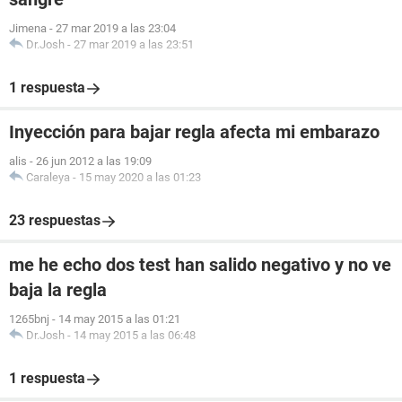
Jimena
-
27 mar 2019 a las 23:04
Dr.Josh
-
27 mar 2019 a las 23:51
1 respuesta
Inyección para bajar regla afecta mi embarazo
alis
-
26 jun 2012 a las 19:09
Caraleya
-
15 may 2020 a las 01:23
23 respuestas
me he echo dos test han salido negativo y no ve
baja la regla
1265bnj
-
14 may 2015 a las 01:21
Dr.Josh
-
14 may 2015 a las 06:48
1 respuesta