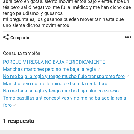
abril pero en gotas. siento movimientos bajo vientre, hice un
tés pero salió negativo. me fui al médico y me han dicho que
tengo paludismo, y gusanos
mi pregunta es, los gusanos pueden mover tan hasta que
uno sienta dichos movimientos
Compartir
Consulta también:
PORQUE MI REGLA NO BAJA PERIODICAMENTE
Manchas marrones pero no me baja la regla
✓
No me baja la regla y tengo mucho flujo transparente foro
✓
Mancho pero no me termina de bajar la regla foro
No me baja la regla y tengo mucho flujo blanco espeso
Tomo pastillas anticonceptivas y no me ha bajado la regla
foro
✓
1 respuesta