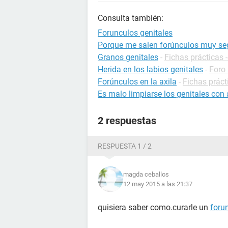
Consulta también:
Forunculos genitales
Porque me salen forúnculos muy se
Granos genitales
-
Fichas prácticas 
Herida en los labios genitales
-
Foro
Forúnculos en la axila
-
Fichas práct
Es malo limpiarse los genitales con 
2 respuestas
RESPUESTA 1 / 2
magda ceballos
12 may 2015 a las 21:37
quisiera saber como.curarle un
foru