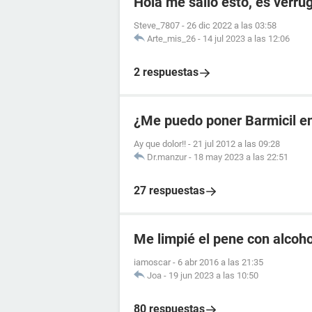
Hola me salió esto, es verru
Steve_7807
-
26 dic 2022 a las 03:58
Arte_mis_26
-
14 jul 2023 a las 12:06
2 respuestas
¿Me puedo poner Barmicil en
Ay que dolor!!
-
21 jul 2012 a las 09:28
Dr.manzur
-
18 may 2023 a las 22:51
27 respuestas
Me limpié el pene con alcoho
iamoscar
-
6 abr 2016 a las 21:35
Joa
-
19 jun 2023 a las 10:50
80 respuestas