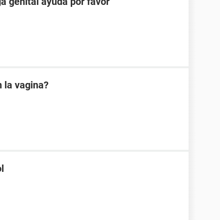
ga genital ayuda por favor
 la vagina?
l