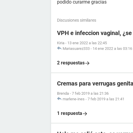
podido curarme gracias
Discusiones similares
VPH e infeccion vaginal, ¿se
Kiria
-
13 ene 2022 a las 22:45
Mariasuarez333
-
14 ene 2022 a las 03:16
2 respuestas
Cremas para verrugas genita
Brenda
-
7 feb 2019 a las 21:36
marlene-ines
-
7 feb 2019 a las 21:41
1 respuesta