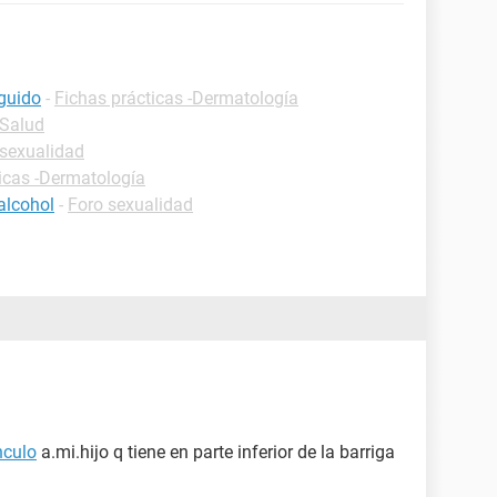
guido
-
Fichas prácticas -Dermatología
-Salud
 sexualidad
icas -Dermatología
alcohol
-
Foro sexualidad
nculo
a.mi.hijo q tiene en parte inferior de la barriga