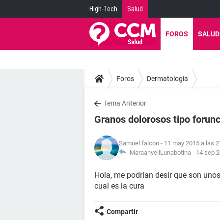
High-Tech
Salud
FOROS
SALUD
Foros
Dermatologia
Tema Anterior
Granos dolorosos tipo forunc
Samuel falcon
- 11 may 2015 a las 2
MaraanyeliLunabotina -
14 sep 2
Hola, me podrían desir que son unos
cual es la cura
Compartir