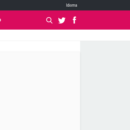
Idioma
O