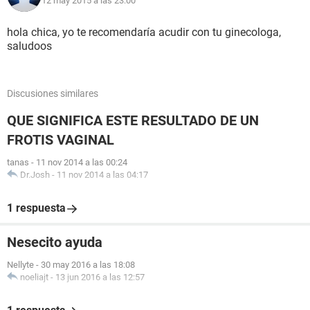
12 may 2015 a las 23:00
hola chica, yo te recomendaría acudir con tu ginecologa,
saludoos
Discusiones similares
QUE SIGNIFICA ESTE RESULTADO DE UN
FROTIS VAGINAL
tanas
-
11 nov 2014 a las 00:24
Dr.Josh
-
11 nov 2014 a las 04:17
1 respuesta
Nesecito ayuda
Nellyte
-
30 may 2016 a las 18:08
noeliajt
-
13 jun 2016 a las 12:57