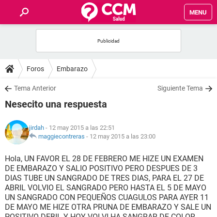
MENU
INICIO
FOROS
Foros
Embarazo
SALUD
Tema Anterior
Siguiente Tema
Nesecito una respuesta
FAMILIA
jirdah
- 12 may 2015 a las 22:51
NUTRICIÓN
maggiecontreras
-
12 may 2015 a las 23:00
Hola, UN FAVOR EL 28 DE FEBRERO ME HIZE UN EXAMEN
BIENESTAR
DE EMBARAZO Y SALIO POSITIVO PERO DESPUES DE 3
DIAS TUBE UN SANGRADO DE TRES DIAS, PARA EL 27 DE
SEXUALIDAD
ABRIL VOLVIO EL SANGRADO PERO HASTA EL 5 DE MAYO
UN SANGRADO CON PEQUEÑOS CUAGULOS PARA AYER 11
DE MAYO ME HIZE OTRA PRUNA DE EMBARAZO Y SALE UN
GLOSARIO
POSITIVO DEBIL Y HOY VOLVI HA SANGRAR DE COLOR