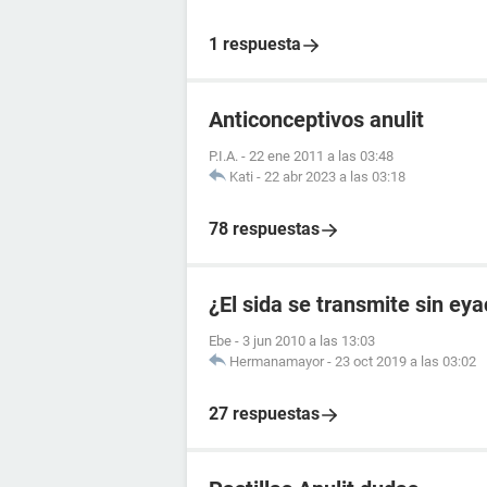
1 respuesta
Anticonceptivos anulit
P.I.A.
-
22 ene 2011 a las 03:48
Kati
-
22 abr 2023 a las 03:18
78 respuestas
¿El sida se transmite sin ey
Ebe
-
3 jun 2010 a las 13:03
Hermanamayor
-
23 oct 2019 a las 03:02
27 respuestas