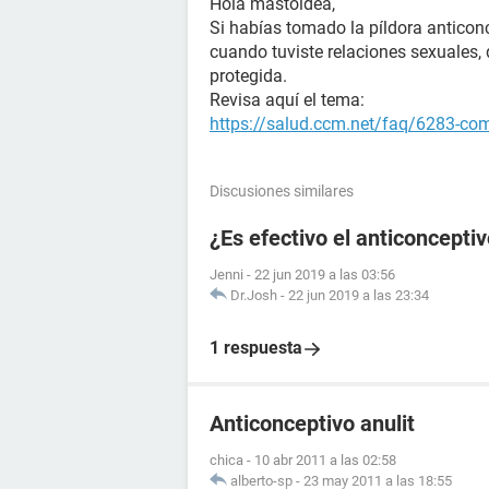
Hola mastoidea,
Si habías tomado la píldora anticonc
cuando tuviste relaciones sexuales
protegida.
Revisa aquí el tema:
https://salud.ccm.net/faq/6283-com
Discusiones similares
¿Es efectivo el anticonceptiv
Jenni
-
22 jun 2019 a las 03:56
Dr.Josh
-
22 jun 2019 a las 23:34
1 respuesta
Anticonceptivo anulit
chica
-
10 abr 2011 a las 02:58
alberto-sp
-
23 may 2011 a las 18:55