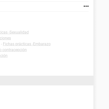
ticas -Sexualidad
iciones
-
Fichas prácticas -Embarazo
o contracepción
pción