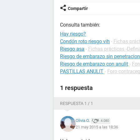
Compartir
Consulta también:
Hay riesgo?
Condón roto riesgo vih
-
Fichas prác
Riesgo asa
-
Fichas prácticas -Defin
Riesgo de embarazo sin penetracion
Riesgo de embarazo con anulit
-
For
PASTILLAS ANULIT
-
Foro contrace
1 respuesta
RESPUESTA 1 / 1
Olivia.O.
4.080
21 may 2015 a las 18:36