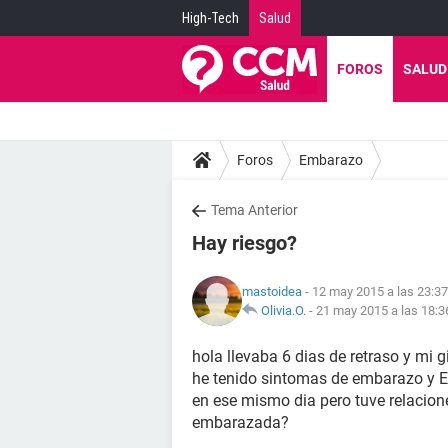
High-Tech
Salud
FOROS
SALUD
Foros
Embarazo
Tema Anterior
Hay riesgo?
mastoidea
- 12 may 2015 a las 23:37
Olivia.O.
-
21 may 2015 a las 18:3
hola llevaba 6 dias de retraso y mi
he tenido sintomas de embarazo y 
en ese mismo dia pero tuve relacione
embarazada?