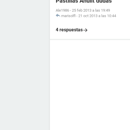
Pastillas Anulit dudas
Ale1986
-
25 feb 2013 a las 19:49
marisolfl
-
21 oct 2013 a las 10:44
4 respuestas