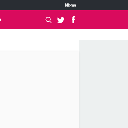
Idioma
O