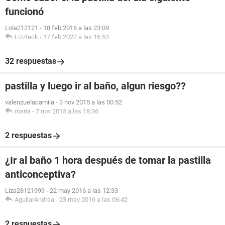
funcionó
Lola212121
-
18 feb 2016 a las 23:09
Lizzteck
-
17 feb 2022 a las 16:53
32 respuestas
pastilla y luego ir al baño, algun riesgo??
valenzuelacamila
-
3 nov 2015 a las 00:52
maria
-
7 nov 2015 a las 18:36
2 respuestas
¿Ir al baño 1 hora después de tomar la pastilla
anticonceptiva?
Liza28121999
-
22 may 2016 a las 12:33
AguilarAndrea
-
23 may 2016 a las 06:42
2 respuestas