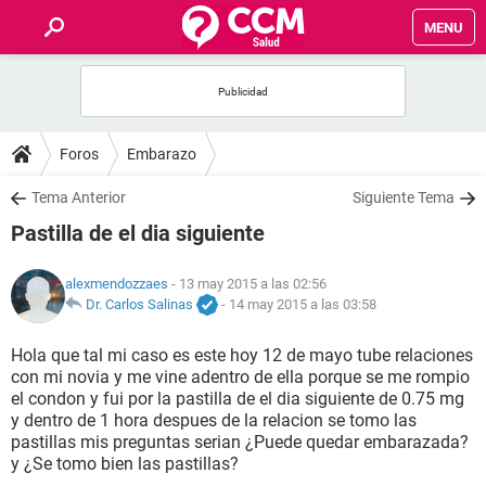
MENU
INICIO
FOROS
Foros
Embarazo
SALUD
Tema Anterior
Siguiente Tema
Pastilla de el dia siguiente
FAMILIA
alexmendozzaes
- 13 may 2015 a las 02:56
NUTRICIÓN
Dr. Carlos Salinas
-
14 may 2015 a las 03:58
Hola que tal mi caso es este hoy 12 de mayo tube relaciones
BIENESTAR
con mi novia y me vine adentro de ella porque se me rompio
el condon y fui por la pastilla de el dia siguiente de 0.75 mg
SEXUALIDAD
y dentro de 1 hora despues de la relacion se tomo las
pastillas mis preguntas serian ¿Puede quedar embarazada?
y ¿Se tomo bien las pastillas?
GLOSARIO