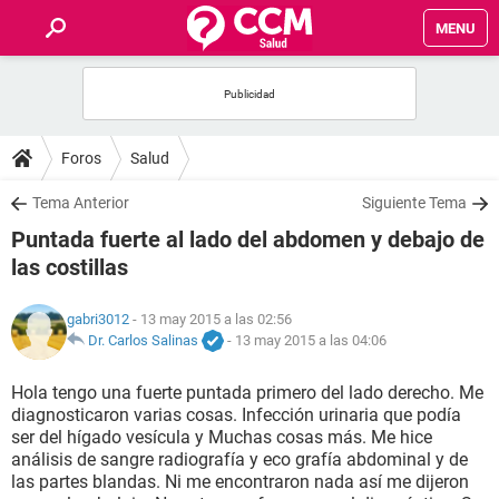
MENU
INICIO
FOROS
Foros
Salud
SALUD
Tema Anterior
Siguiente Tema
Puntada fuerte al lado del abdomen y debajo de
FAMILIA
las costillas
NUTRICIÓN
gabri3012
- 13 may 2015 a las 02:56
Dr. Carlos Salinas
-
13 may 2015 a las 04:06
BIENESTAR
Hola tengo una fuerte puntada primero del lado derecho. Me
diagnosticaron varias cosas. Infección urinaria que podía
SEXUALIDAD
ser del hígado vesícula y Muchas cosas más. Me hice
análisis de sangre radiografía y eco grafía abdominal y de
las partes blandas. Ni me encontraron nada así me dijeron
GLOSARIO