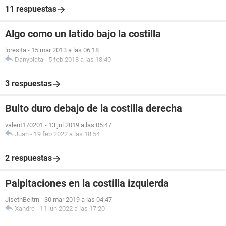
11 respuestas
Algo como un latido bajo la costilla
loresita
-
15 mar 2013 a las 06:18
Danyplata
-
5 feb 2018 a las 18:40
3 respuestas
Bulto duro debajo de la costilla derecha
valent170201
-
13 jul 2019 a las 05:47
Juan
-
19 feb 2022 a las 18:54
2 respuestas
Palpitaciones en la costilla izquierda
JisethBeltrn
-
30 mar 2019 a las 04:47
Xandre
-
11 jun 2022 a las 17:20