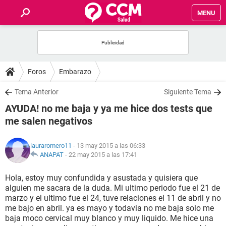
MENU
INICIO
FOROS
Foros
Embarazo
SALUD
Tema Anterior
Siguiente Tema
AYUDA! no me baja y ya me hice dos tests que
FAMILIA
me salen negativos
NUTRICIÓN
lauraromero11
- 13 may 2015 a las 06:33
ANAPAT
-
22 may 2015 a las 17:41
BIENESTAR
Hola, estoy muy confundida y asustada y quisiera que
alguien me sacara de la duda. Mi ultimo periodo fue el 21 de
SEXUALIDAD
marzo y el ultimo fue el 24, tuve relaciones el 11 de abril y no
me bajo en abril. ya es mayo y todavia no me baja solo me
baja moco cervical muy blanco y muy liquido. Me hice una
GLOSARIO