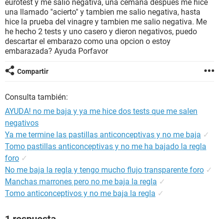
eurotest y me salio negativa, una cemana despues me hice
una llamado "acierto" y tambien me salio negativa, hasta
hice la prueba del vinagre y tambien me salio negativa. Me
he hecho 2 tests y uno casero y dieron negativos, puedo
descartar el embarazo como una opcion o estoy
embarazada? Ayuda Porfavor
Compartir
Consulta también:
AYUDA! no me baja y ya me hice dos tests que me salen
negativos
Ya me termine las pastillas anticonceptivas y no me baja
✓
Tomo pastillas anticonceptivas y no me ha bajado la regla
foro
✓
No me baja la regla y tengo mucho flujo transparente foro
✓
Manchas marrones pero no me baja la regla
✓
Tomo anticonceptivos y no me baja la regla
✓